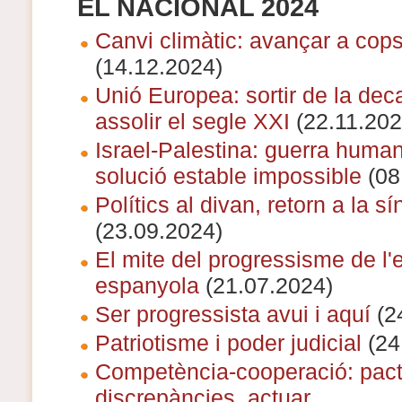
EL NACIONAL 2024
Canvi climàtic: avançar a cops
(14.12.2024)
Unió Europea: sortir de la dec
assolir el segle XXI
(22.11.202
Israel-Palestina: guerra huma
solució estable impossible
(08
Polítics al divan, retorn a la sí
(23.09.2024)
El mite del progressisme de l'
espanyola
(21.07.2024)
Ser progressista avui i aquí
(2
Patriotisme i poder judicial
(24
Competència-cooperació: pact
discrepàncies, actuar