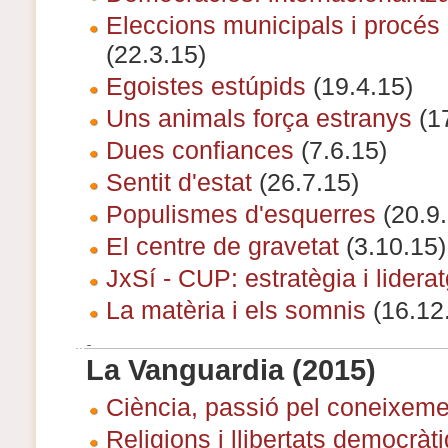
Eleccions municipals i procés p
(22.3.15)
Egoistes estúpids
(19.4.15)
Uns animals força estranys
(17
Dues confiances
(7.6.15)
Sentit d'estat
(26.7.15)
Populismes d'esquerres
(20.9.
El centre de gravetat
(3.10.15)
JxSí - CUP: estratègia i lidera
La matèria i els somnis
(16.12
La Vanguardia (2015)
Ciència, passió pel coneixeme
Religions i llibertats democràt