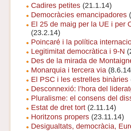
Cadires petites
(21.1.14)
Democràcies emancipadores
(
El 25 de maig per la UE i per 
(23.2.14)
Poincaré i la política internaci
Legitimitat democràtica i 9-N
(
Des de la mirada de Montaign
Monarquia i tercera via
(8.6.14
El PSC i les estrelles binàries
Desconnexió: l'hora del lidera
Pluralisme: el consens del di
Estat de dret tort
(2.11.14)
Horitzons propers
(23.11.14)
Desigualtats, democràcia, Eu