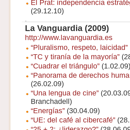
El Prat: independencia estraté
(29.12.10)
La Vanguardia (2009)
http://www.lavanguardia.es
“Pluralismo, respeto, laicidad”
“TC y tiranía de la mayoría”
(28
“Cuadrar el triángulo”
(1.02.09
“Panorama de derechos huma
(26.02.09)
“Una lengua de cine”
(20.03.09
Branchadell)
“Energías”
(30.04.09)
“UE: del café al cibercafé”
(28.
“25 + 2: ¿liderazgo?”
(28.06.09