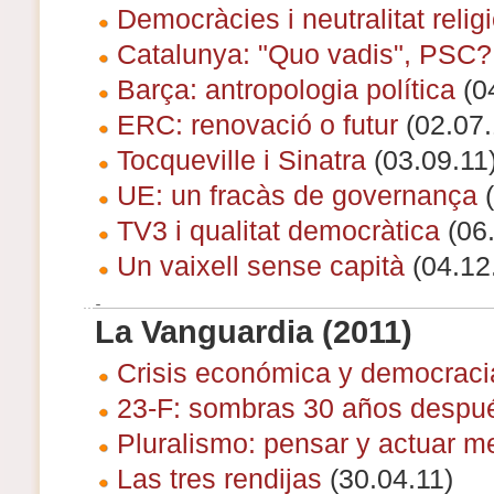
Democràcies i neutralitat relig
Catalunya: "Quo vadis", PSC?
Barça: antropologia política
(0
ERC: renovació o futur
(02.07.
Tocqueville i Sinatra
(03.09.11
UE: un fracàs de governança
(
TV3 i qualitat democràtica
(06.
Un vaixell sense capità
(04.12
La Vanguardia (2011)
Crisis económica y democraci
23-F: sombras 30 años despu
Pluralismo: pensar y actuar m
Las tres rendijas
(30.04.11)