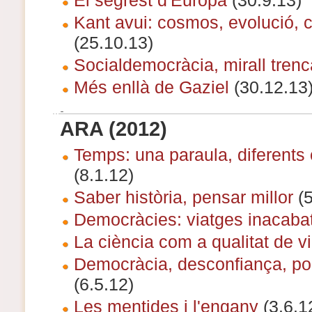
El segrest d'Europa
(30.9.13)
Kant avui: cosmos, evolució, c
(25.10.13)
Socialdemocràcia, mirall trenc
Més enllà de Gaziel
(30.12.13
ARA (2012)
Temps: una paraula, diferents
(8.1.12)
Saber història, pensar millor
(5
Democràcies: viatges inacaba
La ciència com a qualitat de v
Democràcia, desconfiança, p
(6.5.12)
Les mentides i l'engany
(3.6.1