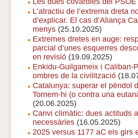
Les dues covardies del PSOE
L’atractiu de l’extrema dreta no 
d’explicar. El cas d’Aliança C
menys
(25.10.2025)
Extremes dretes en auge: resp
parcial d’unes esquerres desc
en revisió
(19.09.2025)
Enkidu-Guilgameix i Caliban-P
ombres de la civilització
(18.0
Catalunya: superar el pèndol 
Tornem-hi (o contra una eutanà
(20.06.2025)
Canvi climàtic: dues actituds a
necessàries
(16.05.2025)
2025 versus 1177 aC els girs e