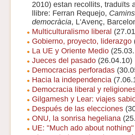
2010) estan recollits, traduïts a
llibre: Ferran Requejo,
Camins
democràcia
, L'Avenç, Barcelo
Multiculturalismo liberal
(27.01
Gobierno, proyecto, liderazgo
La UE y Oriente Medio
(25.03.
Jueces del pasado
(26.04.10)
Democracias perforadas
(30.0
Hacia la independencia
(7.06.
Democracia liberal y religione
Gilgamesh y Lear: viajes sabi
Después de las elecciones
(30
ONU, la sonrisa hegeliana
(25
UE: "Much ado about nothing"