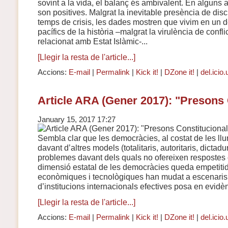
sovint a la vida, el balanç és ambivalent. En alguns a
son positives. Malgrat la inevitable presència de dis
temps de crisis, les dades mostren que vivim en un 
pacífics de la història –malgrat la virulència de conflic
relacionat amb Estat Islàmic-...
[Llegir la resta de l'article...]
Accions:
E-mail
|
Permalink
|
Kick it!
|
DZone it!
|
del.icio.
Article ARA (Gener 2017): "Presons 
January 15, 2017 17:27
Sembla clar que les democràcies, al costat de les ll
davant d’altres models (totalitaris, autoritaris, dictadu
problemes davant dels quals no ofereixen respostes 
dimensió estatal de les democràcies queda empetiti
econòmiques i tecnològiques han mudat a escenaris
d’institucions internacionals efectives posa en evidènc
[Llegir la resta de l'article...]
Accions:
E-mail
|
Permalink
|
Kick it!
|
DZone it!
|
del.icio.