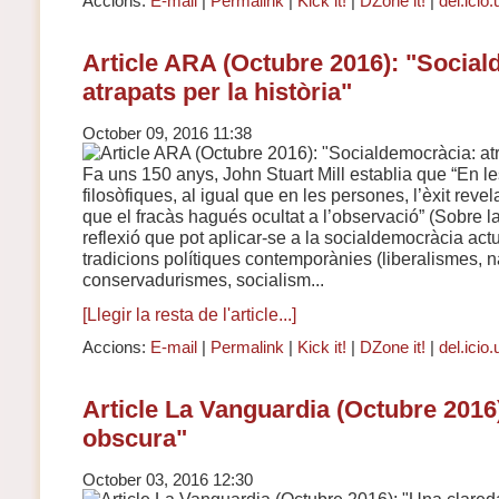
Accions:
E-mail
|
Permalink
|
Kick it!
|
DZone it!
|
del.icio.
Article ARA (Octubre 2016): "Social
atrapats per la història"
October 09, 2016 11:38
Fa uns 150 anys, John Stuart Mill establia que “En les
filosòfiques, al igual que en les persones, l’èxit revela
que el fracàs hagués ocultat a l’observació” (Sobre la
reflexió que pot aplicar-se a la socialdemocràcia act
tradicions polítiques contemporànies (liberalismes, 
conservadurismes, socialism...
[Llegir la resta de l'article...]
Accions:
E-mail
|
Permalink
|
Kick it!
|
DZone it!
|
del.icio.
Article La Vanguardia (Octubre 2016
obscura"
October 03, 2016 12:30