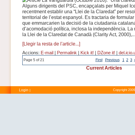
Alguns dirigents del PSC, encapçalats per Miquel Ic
recentment establir una “Llei de la Claredat” per reso
territorial de l’estat espanyol. Es tractaria de formul
que emmarcarien la decisió de la ciutadania catalan
d’acomodació política, inclosa la independència. La 
la Llei de la Claredat de Canadà (Clarity Act, 2000),..
[Llegir la resta de l'article...]
Accions:
E-mail
|
Permalink
|
Kick it!
|
DZone it!
|
del.icio.
Page 5 of 21
First
Previous
1
2
3
Current Articles
Login
Copyright 2009
|