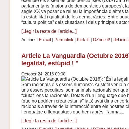
exemple els sistemes presidencialistes (USA) amb e
parlamentaris (majoria de democràcies europees), la 
segle XX va posar de relleu la importància d’altres f
la estabilitat i qualitat de les democràcies. Entre aqu
“cultura política” dels ciutadans i dels principals actor.
[Llegir la resta de l'article...]
Accions:
E-mail
|
Permalink
|
Kick it!
|
DZone it!
|
del.icio.
Article La Vanguardia (Octubre 2016)
legalitat, estúpid ! "
October 24, 2016 09:08
Som racionals els essers humans?. Aristòtil venia a
uns éssers peculiars; som animals racionals per que
“ciutat” ens fa racionals. Dotats d’un llenguatge que
(que no podríem crear estan aïllats) avui diria enc
racionals a través de la interacció entre els nostres ci
llenguatge o llenguatges que hem aprés. Tanmat...
[Llegir la resta de l'article...]