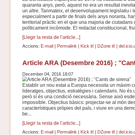
quaranta anys, però, aquest no era un resultat inevit
un altre. Tanmateix, el desenvolupament legislatiu i 
especialment a partir de finals dels anys noranta, ha
territorial pràctic en el que una majoria de ciutadans 
políticament incòmode. El redactat constitucional, fru
[Llegir la resta de l'article...]
Accions:
E-mail
|
Permalink
|
Kick it!
|
DZone it!
|
del.icio.
Article ARA (Desembre 2016) ; "Cant
December 04, 2016 18:07
Establir un nou estat a Europa necessita un màxim c
lideratges, objectius, estratègies i calendaris. No és 
però sí és una condició necessària. Sense això es
impossible. Objectius bàsics: projectar-se al món des 
característiques pròpies del país, i viure en una demo
be...
[Llegir la resta de l'article...]
Accions:
E-mail
|
Permalink
|
Kick it!
|
DZone it!
|
del.icio.