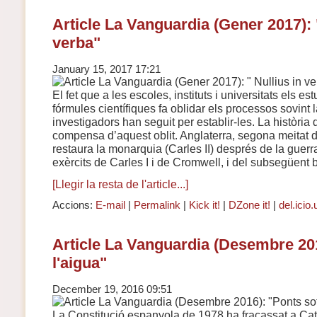
Article La Vanguardia (Gener 2017): "
verba"
January 15, 2017 17:21
El fet que a les escoles, instituts i universitats els e
fórmules científiques fa oblidar els processos sovint l
investigadors han seguit per establir-les. La història 
compensa d’aquest oblit. Anglaterra, segona meitat 
restaura la monarquia (Carles II) després de la guerra
exèrcits de Carles I i de Cromwell, i del subsegüent b
[Llegir la resta de l'article...]
Accions:
E-mail
|
Permalink
|
Kick it!
|
DZone it!
|
del.icio.
Article La Vanguardia (Desembre 201
l'aigua"
December 19, 2016 09:51
La Constitució espanyola de 1978 ha fracassat a Ca