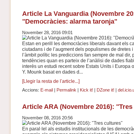
Article La Vanguardia (Novembre 20
"Democràcies: alarma taronja"
November 28, 2016 09:01
Estan en perill les democràcies liberals davant els c
ciutadans i de l’augment dels populismes de dretes i
l’àmbit polític les prediccions fan sempre de mal dir, p
tendències quan es parteix de l’anàlisi de dades fiabl
interès un estudi recent sobre Estats Units i Europa o
Y. Mounk basat en dades d...
[Llegir la resta de l'article...]
Accions:
E-mail
|
Permalink
|
Kick it!
|
DZone it!
|
del.icio.
Article ARA (Novembre 2016): "Tres 
November 08, 2016 20:56
En paral·lel als estudis institucionals de les democ