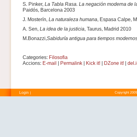
S. Pinker,
La Tabla Rasa.
La negación moderna de l
Paidós, Barcelona 2003
J. Mosterín,
La naturaleza humana
, Espasa Calpe, M
A. Sen,
La idea de la justicia
, Taurus, Madrid 2010
M.Bonazzi,
Sabiduría antigua para tiempos moderno
Categories:
Filosofia
Accions:
E-mail
|
Permalink
|
Kick it!
|
DZone it!
|
del.
Login
Copyright 2009
|