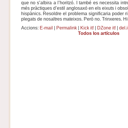
que no s’albira a l’horitzó. I també es necessita intro
més pràctiques d’estil anglosaxó en els eixuts i obso
hispànics. Resoldre el problema significaria poder 
plegats de nosaltres mateixos. Però no. Trinxeres. Hi
Accions:
E-mail
|
Permalink
|
Kick it!
|
DZone it!
|
del.
Todos los artículos