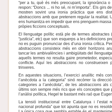
“per a tu, què és més preocupant, la ignorància o la
respon: “Doncs ... ni ho sé, ni m’importa”. Els girs d
mostren sovint una ironia pràctica que ens dis
abstraccions amb que pretenem regular la realitat. U
ens humanitza en impedir que ens prenguem massa 
pròpies ficcions conceptuals.
El llenguatge polític està ple de termes abstractes (“
“justícia”, etc) que son esquerps a les definicions p
no es puguin pronunciar des d’una ironia crítica. Però
abstraccions consisteix més en obrir horitzons an
tancar les ambivalències i ambigüitats del llenguatge
aquells termes no resulta gaire prometedor, especi
conflicte. Aquí les abstraccions no construeixen
trinxeres.
En aquestes situacions, l’exercici analític més co
l’anècdota a la categoria” sinó recórrer la direcció
categories a l’anècdota”, de les abstraccions als 
últims son sempre més rics que els conceptes que p
l’anàlisi política, Hegel te bastant més raó que Eugen
La tensió institucional entre Catalunya i l’estat re
nacional profunda” que tot apunta que no es resold
La única cosa que sembla estable és el mantenime