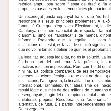
retòrica ampul·losa sobre “l’estat de dret” o “l
propostes basades en les democràcies plurinacional
Un reconegut jurista espanyol ha dit que “no hi h
respondre als seus principals problemes”. A això
“anomia”. Crec que s’equivoca. Efectivament, les ll
Catalunya no tenen capacitat de resposta. Tanmat
d’anomia, sinó de “apolítica” i de manca d’hori
informats. Pretendre que la legalitat, tal com é
institucions de l’estat, és la via de solució significa 
que no vol ni tan sols definir bé quin és el problema 
La legalitat, aquesta legalitat, no és la solució. La leg
és bona part del problema. A la pràctica, les re
efectives resulten impossibles. Però com he dit en al
n’hi ha. La política comparada de les democràcies
diverses solucions tècniques (que avui no detallo) en
institucions, l’autogovern, la fiscalitat, l´ús dels símbo
internacional. Tanmateix, l’unilateralisme del nac
resulti lògic que més de dos milions de ciutadans 
desenganyats, hagin fet una ruptura mental amb l’e
unilaterals pròpies. Recuperar una “autonomia”
alternativa de futur. Els partits independentistes 
Dues vegades.