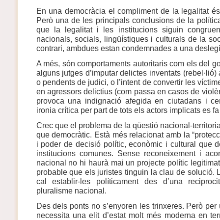
En una democràcia el compliment de la legalitat és
Però una de les principals conclusions de la polít
que la legalitat i les institucions siguin congru
nacionals, socials, lingüístiques i culturals de la s
contrari, ambdues estan condemnades a una deslegi
A més, són comportaments autoritaris com els del gove
alguns jutges d’imputar delictes inventats (rebel·lió)
o pendents de judici, o l’intent de convertir les vícti
en agressors delictius (com passa en casos de violè
provoca una indignació afegida en ciutadans i cer
ironia crítica per part de tots els actors implicats es f
Crec que el problema de la qüestió nacional-territoria
que democràtic. Està més relacionat amb la “protecció
i poder de decisió polític, econòmic i cultural que d
institucions comunes. Sense reconeixement i aco
nacional no hi haurà mai un projecte polític legitima
probable que els juristes tinguin la clau de solució.
cal establir-les políticament des d’una reciproci
pluralisme nacional.
Des dels ponts no s’enyoren les trinxeres. Però per
necessita una elit d’estat molt més moderna en ter