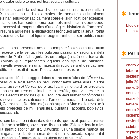
x autor sobre temes polítics, socials i culturals.
l·lectuals amb la política dista de ser una relació senzilla i
Teme
XX mostra multitud d’exemples de persones culturalment
 s’han equivocat radicalment sobre el significat, per exemple,
itarismes han seduït bona part dels intel·lectuals europeus.
Bloc de
a necessitat temporal dins d’una lògica històrica de “progrés”.
Ultims 
esumia aquestes al·lucinacions teòriques amb la seva ironia
persones tan intel·ligents puguin arribar a ser políticament
 veritat s’ha presentat des dels temps clàssics com una lluita
recerca de la veritat i les pulsions passional-irracionals dels
Per 
edre
de Plató. L’al·legoria és un auriga (la raó) que tracta de
 cavalls que representen aquells dos tipus de pulsions.
enero 2
s cavalls avancin en una mateixa direcció vers el desitjat món
ícil i el resultat incert. Pot acabar en desastre.
febrero
septiem
sta tensió: Heidegger defensa una metafísica de l’
Ésser i el
julio 20
oses que avui semblen prou congruents entre elles. Sartre
t a l’
Esser i el No-res
, però justifica fins molt tard les atrocitats
mayo 2
n mostra un rerefons intel·lectual erràtic, que va des de la
abril 20
ins a escrits marxistes que li son intel·lectualment incòmodes i
marzo 2
s seves lúcides crítiques de l’art contemporani. L’onada dels
t, Glucksman, Derrida, etc) donà suport a Mao o a la revolució
febrero
ls projectes de mil·lenaristes, puritans, jacobins, bolxevics,
enero 2
igiosos, etc.
diciemb
 combinats en intensitats diferents, que expliquen aquestes
noviemb
nfluència política, sovint poc dissimulada, 2) la tendència a les
octubre
de la ment discontinua” (R. Dawkins), 3) una simple manca de
septiem
 amagada pel fet de raonar des d’una suposada superioritat
julio 20
s epistemològiques de la “fal·làcia de l’abstracció”.