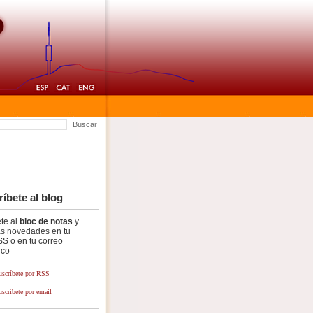
Buscar
íbete al blog
te al
bloc de notas
y
as novedades en tu
SS o en tu correo
ico
uscríbete por RSS
uscríbete por email