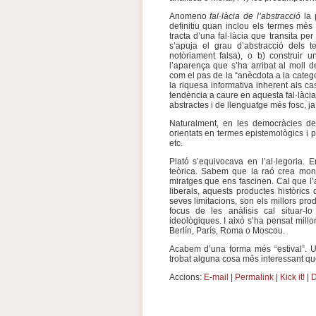
Anomeno
fal·làcia de l’abstracció
la 
definitiu quan inclou els termes més
tracta d’una fal·làcia que transita pe
s’apuja el grau d’abstracció dels 
notòriament falsa), o b) construir u
l’aparença que s’ha arribat al moll 
com el pas de la “anècdota a la cate
la riquesa informativa inherent als ca
tendència a caure en aquesta fal·làcia
abstractes i de llenguatge més fosc, j
Naturalment, en les democràcies de
orientats en termes epistemològics i po
etc.
Plató s’equivocava en l’al·legoria. E
teòrica. Sabem que la raó crea mons
miratges que ens fascinen. Cal que l’
liberals, aquests productes històrics 
seves limitacions, son els millors pro
focus de les anàlisis cal situar-l
ideològiques. I això s’ha pensat mill
Berlín, París, Roma o Moscou.
Acabem d’una forma més “estival”. Un
trobat alguna cosa més interessant que 
Accions:
E-mail
|
Permalink
|
Kick it!
|
D