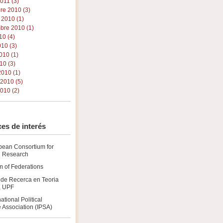
011 (3)
re 2010 (3)
 2010 (1)
bre 2010 (1)
10 (4)
010 (3)
010 (1)
10 (3)
010 (1)
 2010 (5)
010 (2)
es de interés
pean Consortium for
al Research
 of Federations
 de Recerca en Teoria
a, UPF
national Political
 Association (IPSA)