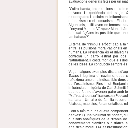
avaluacions generals fetes per un matei
D’altra banda, les relacions dels inte
unívoca. L’experiència del segle 
reconegudes i socialment influents que
del nazisme o el comunisme. Els total
Alguns els justificaven en termes d’un
L’enyorat Manolo Vázquez Montalbán r
habitual: “¿Com és possible que unes 
tan babaus?”.
El tema de “l’impuls eròtic” cap a la
entre les pulsions moral-racionals en 
humans. La referència és el diàleg
F
controlar un carro estirat per dos
Naturalment, li costa molt que els do
de les idees. La conducció sempre és dif
Vegem alguns exemples dispars d’aque
Temps
i legitima el nazisme, dues c
reflexiona amb una indiscutible densita
de l’estalinisme. Fins i tot Benjami
influència primigènia de Carl Schmitt f
que, de fet, no s’avenen gaire amb le
“Maîtres-à-penser” francesos (Foucaul
iraniana. Un aire de família recorre e
feixistes, maoistes, fonamentalistes rel
Com a mínim hi ha quatre components,
derives: 1) una “voluntat de poder”, d’i
dualitats analítiques de la “tirania 
coneixements científics o històrics,
analítica o moral, i 4) les presumpcion