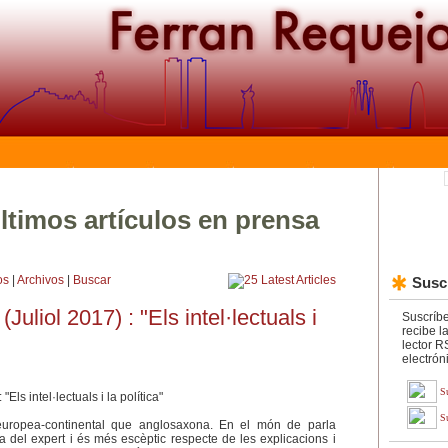
ltimos artículos en prensa
os
|
Archivos
|
Buscar
Suscr
Juliol 2017) : "Els intel·lectuals i
Suscríbe
recibe l
lector R
electrón
S
S
 europea-continental que anglosaxona. En el món de parla
 del expert i és més escèptic respecte de les explicacions i