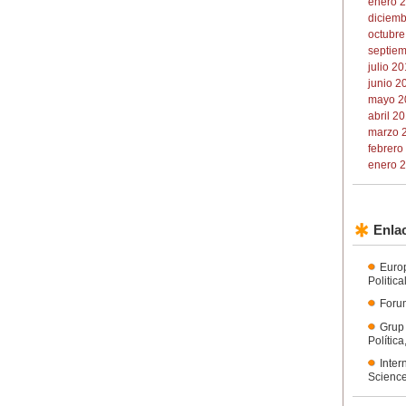
enero 2
diciemb
octubre
septiem
julio 20
junio 2
mayo 2
abril 20
marzo 2
febrero
enero 2
Enlac
Euro
Politic
Forum
Grup
Polític
Inter
Science