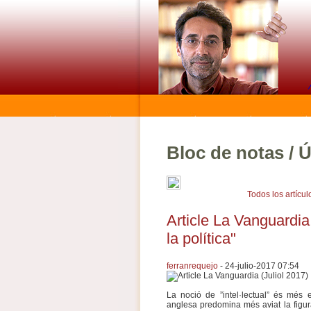
Bloc de notas / Ú
Todos los artícul
Article La Vanguardia (
la política"
ferranrequejo
- 24-julio-2017 07:54
La noció de ”intel·lectual” és més
anglesa predomina més aviat la figura