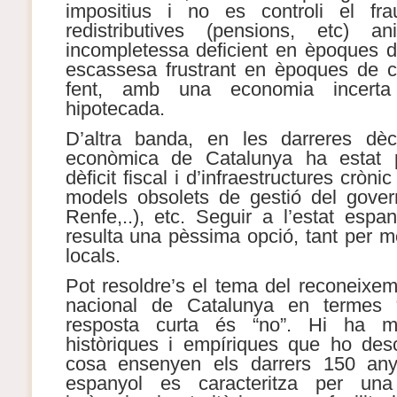
impositius i no es controli el frau
redistributives (pensions, etc) a
incompletessa deficient en èpoques 
escassesa frustrant en èpoques de cri
fent, amb una economia incerta
hipotecada.
D’altra banda, en les darreres dèc
econòmica de Catalunya ha estat p
dèficit fiscal i d’infraestructures cròni
models obsolets de gestió del gover
Renfe,..), etc. Seguir a l’estat espa
resulta una pèssima opció, tant per m
locals.
Pot resoldre’s el tema del reconeixe
nacional de Catalunya en termes “
resposta curta és “no”. Hi ha m
històriques i empíriques que ho des
cosa ensenyen els darrers 150 any
espanyol es caracteritza per una 