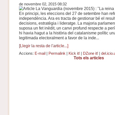
de novembre 02, 2015 08:32
En principi, les eleccions del 27 de setembre han refo
independència. Ara es tracta de gestionar bé el resul
decisions, estratègia i lideratge. La majoria parlamen
suposa un fet inèdit, un canvi profund respecte a per
hi havia hagut a la història del catalanisme polític un
legitimada electoralment a favor de la inde...
[Llegir la resta de l'article...]
Accions:
E-mail
|
Permalink
|
Kick it!
|
DZone it!
|
del.icio.
Tots els articles