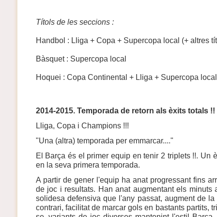
Títols de les seccions :
Handbol : Lliga + Copa + Supercopa local (+ altres tí
Bàsquet : Supercopa local
Hoquei : Copa Continental + Lliga + Supercopa loc
2014-2015. Temporada de retorn als èxits totals !!
Lliga, Copa i Champions !!!
"Una (altra) temporada per emmarcar...."
El Barça és el primer equip en tenir 2 triplets !!. Un 
en la seva primera temporada.
A partir de gener l'equip ha anat progressant fins ar
de joc i resultats. Han anat augmentant els minuts
solidesa defensiva que l'any passat, augment de l
contrari, facilitat de marcar gols en bastants partits, t
se, variants de joc diverses mantenint l'estil Barça,