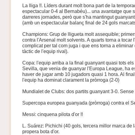
La lliga !!. Líders durant molt bona part de la tempora
espectacular 0-4 al Bernabéu)... una avantatge que s
darreres jornades, però que s'ha mantingut guanyant e
(amb un espectacular balanç final de 24 gols marcats 
Champions: Grup de lligueta molt assequible; primer
contra l'Arsenal molt solvents. A quarts torna a tocar l
complicat per tal com juga i que ens torna a eliminar 
tàctic de l'equip rival).
Copa: l'equip arriba a la final guanyant quasi tots els p
Sevilla, que venia de guanyar l'Europa League, ha es
haver de jugar amb 10 jugadors quasi 1 hora. Al final
l'equip ha dominat clarament la pròrroga (2-0)
Mundialet de Clubs: dos partits guanyant 3-0. Sens
Supercopa europea guanyada (pròrroga) contra el Sev
Messi: cinquena pilota d'or !!
L. Suárez: Pichichi (40 gols, tercera millor marca de la
propera bota d'or.