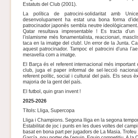
Estatuts del Club (2001).
La política de patrocini-solidaritat amb Un
desenvolupament ha estat una bona forma d'iden
patrocinador japonès sembla neutre ideològicament.
Qatar resultava impresentable ! Es tracta d'un
l'islamisme més fonamentalista, reaccionari, masclis
taca en la imatge del club!. Un error de la Junta. Ca
aquest patrocinador. Tampoc el patrocini d'una l'ae
meravella com a imatge.
El Barça és el referent internacional més importan
club, juga el paper informal de sel·lecció naciona
referent polític, social i cultural del país. Els seus 
majoria de la gent del país.
El futbol, quin gran invent !
2025-2026
Títols: Lliga, Supercopa
Lliga i Champions. Segona lliga en la segona tempor
Estabilitat de joc i punts en les dues voltes del camp
basat en bona part per jugadors de La Masia. Trofe
García, nou porter de l'equip. Equip competitiu. A l