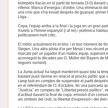
estrepitós fracàs en el partit de tornada (3-0) davant
inferior. Manca d'energia i d'ordre, Una eliminació d
una crisi que s'ha esvaït després de guanyar, primer 
Lliga. .
Copa, l'equip arriba a la final i la juga en un gran parti
Xiulets a l'himne espanyol (i al rei) i polèmica habitu
políticament molt crític.
El millor actualment és el bloc i el bon moment de fo
Stegen. Una altra pilota d'or per Messi i nou rècord 
marcats per un jugador d'un mateix equip, superant el 
aconseguit fa dècades per G. Müller del Bayern de Mun
segueix sumant).
La Junta actual ha seguit mantenint quasi tota la te
bastant pusil·lànime en relació al procés polític que 
camp buit en comptes de suspendre el partit després d
en el referèndum de l'1 d'octubre, fer una pancarta 
"Justícia" en comptes de "Llibertat presos polítics", et
d'actitud davant la final de copa: emissió d'un comuni
als símbols del club, la llibertat d'expressió i del dre