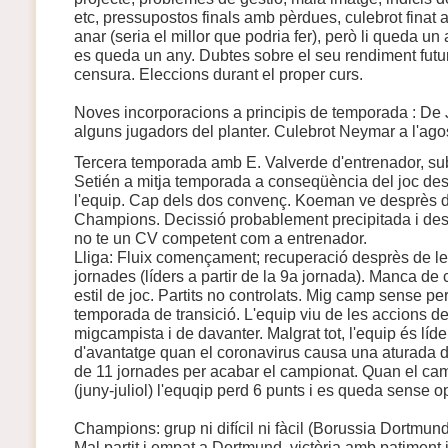
etc, pressupostos finals amb pèrdues, culebrot finat a
anar (seria el millor que podria fer), però li queda un 
es queda un any. Dubtes sobre el seu rendiment futur
censura. Eleccions durant el proper curs.
Noves incorporacions a principis de temporada : De
alguns jugadors del planter. Culebrot Neymar a l'agost
Tercera temporada amb E. Valverde d'entrenador, sub
Setién a mitja temporada a conseqüència del joc de
l'equip. Cap dels dos convenç. Koeman ve desprès d
Champions. Decissió probablement precipitada i des
no te un CV competent com a entrenador.
Lliga: Fluix començament; recuperació desprès de le
jornades (líders a partir de la 9a jornada). Manca de
estil de joc. Partits no controlats. Mig camp sense pe
temporada de transició. L'equip viu de les accions de
migcampista i de davanter. Malgrat tot, l'equip és líd
d'avantatge quan el coronavirus causa una aturada de
de 11 jornades per acabar el campionat. Quan el ca
(juny-juliol) l'equqip perd 6 punts i es queda sense opc
Champions: grup ni difícil ni fàcil (Borussia Dortmund,
Mal partit i empat a Dortmund, victòria amb patiment i r