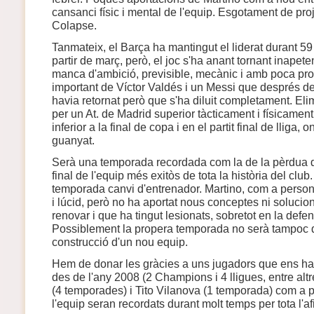
cansanci físic i mental de l'equip. Esgotament de proje
Colapse.
Tanmateix, el Barça ha mantingut el liderat durant 59 j
partir de març, però, el joc s'ha anant tornant inape
manca d'ambició, previsible, mecànic i amb poca profu
important de Víctor Valdés i un Messi que després d
havia retornat però que s'ha diluit completament. El
per un At. de Madrid superior tàcticament i físicamen
inferior a la final de copa i en el partit final de lliga,
guanyat.
Serà una temporada recordada com la de la pèrdua de
final de l'equip més exitòs de tota la història del club
temporada canvi d'entrenador. Martino, com a person
i lúcid, però no ha aportat nous conceptes ni solucio
renovar i que ha tingut lesionats, sobretot en la defens
Possiblement la propera temporada no serà tampoc de
construcció d'un nou equip.
Hem de donar les gràcies a uns jugadors que ens ha
des de l'any 2008 (2 Champions i 4 lligues, entre altr
(4 temporades) i Tito Vilanova (1 temporada) com a 
l'equip seran recordats durant molt temps per tota l'a