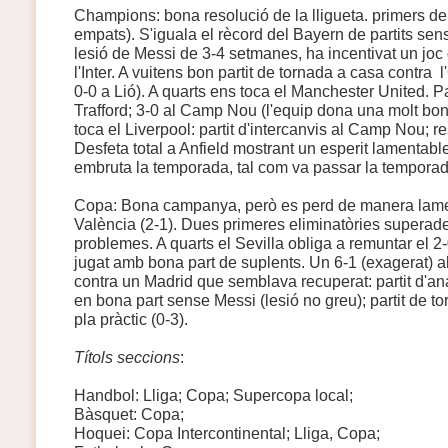
Champions: bona resolució de la lligueta. primers de 
empats). S'iguala el rècord del Bayern de partits sen
lesió de Messi de 3-4 setmanes, ha incentivat un joc 
l'Inter. A vuitens bon partit de tornada a casa contra 
0-0 a Lió). A quarts ens toca el Manchester United. Pa
Trafford; 3-0 al Camp Nou (l'equip dona una molt bon
toca el Liverpool: partit d'intercanvis al Camp Nou; res
Desfeta total a Anfield mostrant un esperit lamentable.
embruta la temporada, tal com va passar la tempora
Copa: Bona campanya, però es perd de manera lament
València (2-1). Dues primeres eliminatòries supera
problemes. A quarts el Sevilla obliga a remuntar el 2-
jugat amb bona part de suplents. Un 6-1 (exagerat) 
contra un Madrid que semblava recuperat: partit d'an
en bona part sense Messi (lesió no greu); partit de t
pla pràctic (0-3).
Títols seccions
:
Handbol: Lliga; Copa; Supercopa local;
Bàsquet: Copa;
Hoquei: Copa Intercontinental; Lliga, Copa;