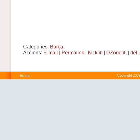
Categories:
Barça
Accions:
E-mail
|
Permalink
|
Kick it!
|
DZone it!
|
del.
Entrar
Copyright 2009
|