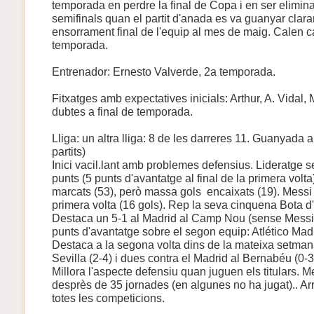
temporada en perdre la final de Copa i en ser elimin
semifinals quan el partit d'anada es va guanyar claram
ensorrament final de l'equip al mes de maig. Calen c
temporada.
Entrenador: Ernesto Valverde, 2a temporada.
Fitxatges amb expectatives inicials: Arthur, A. Vida
dubtes a final de temporada.
Lliga: un altra lliga: 8 de les darreres 11. Guanyada a
partits)
Inici vacil.lant amb problemes defensius. Lideratge 
punts (5 punts d'avantatge al final de la primera volt
marcats (53), però massa gols encaixats (19). Messi p
primera volta (16 gols). Rep la seva cinquena Bota d'or
Destaca un 5-1 al Madrid al Camp Nou (sense Messi).
punts d'avantatge sobre el segon equip: Atlético Madrid
Destaca a la segona volta dins de la mateixa setmana
Sevilla (2-4) i dues contra el Madrid al Bernabéu (0-3
Millora l'aspecte defensiu quan juguen els titulars. M
desprès de 35 jornades (en algunes no ha jugat).. Arr
totes les competicions.