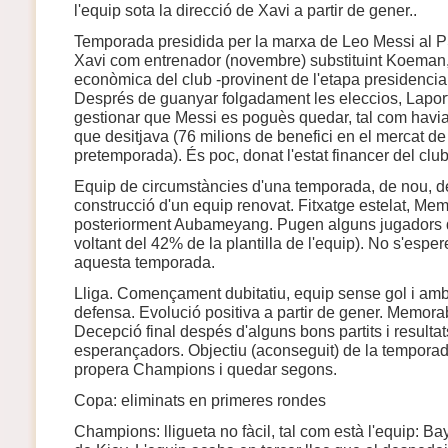
l'equip sota la direcció de Xavi a partir de gener..
Temporada presidida per la marxa de Leo Messi al P
Xavi com entrenador (novembre) substituint Koeman, 
econòmica del club -provinent de l'etapa presidencia
Després de guanyar folgadament les eleccios, Lapor
gestionar que Messi es poguès quedar, tal com havia
que desitjava (76 milions de benefici en el mercat de 
pretemporada). És poc, donat l'estat financer del club
Equip de circumstàncies d'una temporada, de nou, de 
construcció d'un equip renovat. Fitxatge estelat, Me
posteriorment Aubameyang. Pugen alguns jugadors del
voltant del 42% de la plantilla de l'equip). No s'esper
aquesta temporada.
Lliga. Començament dubitatiu, equip sense gol i am
defensa. Evolució positiva a partir de gener. Memora
Decepció final despés d'alguns bons partits i resultat
esperançadors. Objectiu (aconseguit) de la temporada:
propera Champions i quedar segons.
Copa: eliminats en primeres rondes
Champions: lligueta no fàcil, tal com està l'equip: B