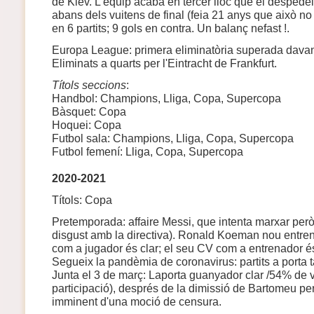
de Kiev. L'equip acaba en tercer lloc que el desped
abans dels vuitens de final (feia 21 anys que això no
en 6 partits; 9 gols en contra. Un balanç nefast !.
Europa League: primera eliminatòria superada davant 
Eliminats a quarts per l'Eintracht de Frankfurt.
Títols seccions
:
Handbol: Champions, Lliga, Copa, Supercopa
Bàsquet: Copa
Hoquei: Copa
Futbol sala: Champions, Lliga, Copa, Supercopa
Futbol femení: Lliga, Copa, Supercopa
2020-2021
Títols: Copa
Pretemporada: affaire Messi, que intenta marxar però 
disgust amb la directiva). Ronald Koeman nou entrena
com a jugador és clar; el seu CV com a entrenador é
Segueix la pandèmia de coronavirus: partits a porta 
Junta el 3 de març: Laporta guanyador clar /54% de
participació), després de la dimissió de Bartomeu per
imminent d'una moció de censura.