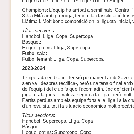
i alguns que ja hi eren. Lesió greu de Ter Stegen.
Champions: L'equip ha arribat a semifinals. Contra l'I
3-4 a Milà amb pròrroga; teniem la classificació fins el
Llàtima !. Molt bona competició en la lligueta inicial, 
Títols seccions
:
Handbol: Lliga, Copa, Supercopa
Bàsquet:
Hoquei patins: Lliga, Supercopa
Futbol sala:
Futbol femení: Lliga, Copa, Supercopa
2023-2024
Temporada en blanc. Tensió permanent amb Xavi co
s'en va i després rectifica-, però una tensió final amb
de l'equip i del club fa que l'acomiadin. Joc deficien
juga a ràfagues. Finalitza segon a la lliga, però molt 
Partits perduts amb els equips forts a la lliga i a la
d'un revulsiu, tot i la situació econòmica molt precàri
Títols seccions
:
Handbol: Supercopa, Lliga, Copa
Bàsquet:
Hoquei patins: Supercopa, Copa