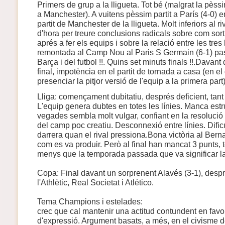
Primers de grup a la lligueta. Tot bé (malgrat la pès
a Manchester). A vuitens pèssim partit a París (4-0) e
partit de Manchester de la lligueta. Molt inferiors al ri
d'hora per treure conclusions radicals sobre com sort
aprés a fer els equips i sobre la relació entre les tres 
remontada al Camp Nou al Paris S Germain (6-1) pass
Barça i del futbol !!. Quins set minuts finals !!.Davant
final, impotència en el partit de tornada a casa (en e
presenciar la pitjor versió de l'equip a la primera part
Lliga: començament dubitatiu, després deficient, tant
L'equip genera dubtes en totes les línies. Manca estr
vegades sembla molt vulgar, confiant en la resolució 
del camp poc creatiu. Desconnexió entre línies. Dificu
darrera quan el rival pressiona.Bona victòria al Bern
com es va produir. Però al final han mancat 3 punts, t
menys que la temporada passada que va significar la
Copa: Final davant un sorprenent Alavés (3-1), despr
l'Athlètic, Real Societat i Atlético.
Tema Champions i estelades:
crec que cal mantenir una actitud contundent en favor 
d'expressió. Argument basats, a més, en el civisme de