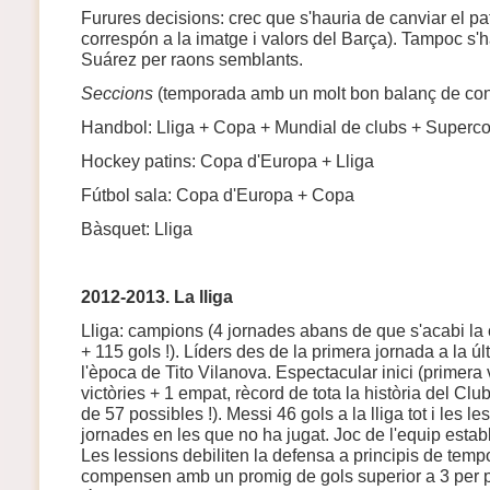
Furures decisions: crec que s'hauria de canviar el pa
correspón a la imatge i valors del Barça). Tampoc s'ha
Suárez per raons semblants.
Seccions
(temporada amb un molt bon balanç de con
Handbol: Lliga + Copa + Mundial de clubs + Superc
Hockey patins: Copa d'Europa + Lliga
Fútbol sala: Copa d'Europa + Copa
Bàsquet: Lliga
2012-2013. La lliga
Lliga: campions (4 jornades abans de que s'acabi la
+ 115 gols !). Líders des de la primera jornada a la úl
l'època de Tito Vilanova. Espectacular inici (primera v
victòries + 1 empat, rècord de tota la història del Club
de 57 possibles !). Messi 46 gols a la lliga tot i les l
jornades en les que no ha jugat. Joc de l'equip estab
Les lessions debiliten la defensa a principis de temp
compensen amb un promig de gols superior a 3 per par