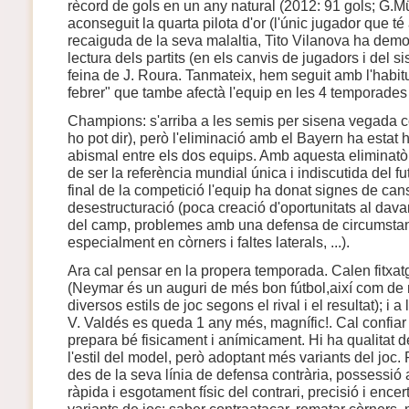
rècord de gols en un any natural (2012: 91 gols; G.Mül
aconseguit la quarta pilota d'or (l'únic jugador que t
recaiguda de la seva malaltia, Tito Vilanova ha demost
lectura dels partits (en els canvis de jugadors i del s
feina de J. Roura. Tanmateix, hem seguit amb l'habitu
febrer" que tambe afectà l'equip en les 4 temporade
Champions: s'arriba a les semis per sisena vegada 
ho pot dir), però l'eliminació amb el Bayern ha estat 
abismal entre els dos equips. Amb aquesta eliminatòr
de ser la referència mundial única i indiscutida del fu
final de la competició l'equip ha donat signes de can
desestructuració (poca creació d'oportunitats al dava
del camp, problemes amb una defensa de circumstanc
especialment en còrners i faltes laterals, ...).
Ara cal pensar en la propera temporada. Calen fitxat
(Neymar és un auguri de més bon fútbol,així com de 
diversos estils de joc segons el rival i el resultat); i
V. Valdés es queda 1 any més, magnífic!. Cal confiar
prepara bé fisicament i anímicament. Hi ha qualitat d
l'estil del model, però adoptant més variants del joc. 
des de la seva línia de defensa contrària, possessió 
ràpida i esgotament físic del contrari, precisió i encert
variants de joc: saber contraatacar, rematar còrners