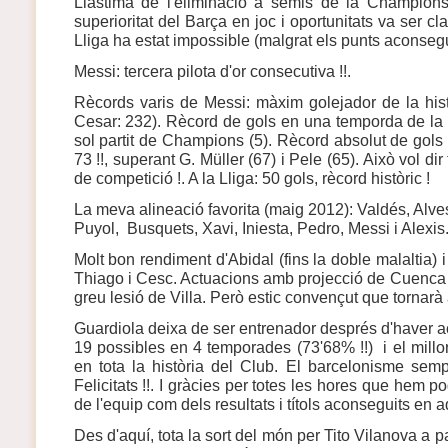
Llàstima de l'eliminació a semis de la Champions
superioritat del Barça en joc i oportunitats va ser cla
Lliga ha estat impossible (malgrat els punts aconsegui
Messi: tercera pilota d'or consecutiva !!.
Rècords varis de Messi: màxim golejador de la hist
Cesar: 232). Rècord de gols en una temporda de la
sol partit de Champions (5). Rècord absolut de gol
73 !!, superant G. Müller (67) i Pele (65). Això vol dir 
de competició !. A la Lliga: 50 gols, rècord històric !
La meva alineació favorita (maig 2012): Valdés, Alv
Puyol, Busquets, Xavi, Iniesta, Pedro, Messi i Alexis
Molt bon rendiment d'Abidal (fins la doble malaltia) 
Thiago i Cesc. Actuacions amb projecció de Cuenca i
greu lesió de Villa. Però estic convençut que tornarà
Guardiola deixa de ser entrenador després d'haver ac
19 possibles en 4 temporades (73'68% !!) i el millo
en tota la història del Club. El barcelonisme sempr
Felicitats !!. I gràcies per totes les hores que hem pog
de l'equip com dels resultats i títols aconseguits en 
Des d'aquí, tota la sort del món per Tito Vilanova a pa