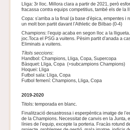
Lliga: 3r lloc. Millora clara a partir de 2021, però esf
fracassa contra equips competitius, també els de la l
Copa: s'arriba a la final (a base d'èpica, empentes i
un molt bon partit davant l'Athletic de Bilbao (0-4)
Champions: l'equip acaba en segon lloc a la lligueta. 
joc.Toca el PSG a vuitens. Pèsim partit d'anada a casa
Eliminats a vuitens.
Títols seccions
:
Handbol: Champions, Lliga, Copa, Supercopa
Bàsquet: Lliga, Copa (+subcampions Champions)
Hoquei: Lliga
Futbol sala: Lliga, Copa
Futbol femení: Champions, Lliga, Copa
2019-2020
Titols: temporada en blanc.
Finalització desastrossa i esperpèntica imatge de l'eq
de la Champions. Necessitat de canvis en la Junta, en
línies de l'equip, excepte la porteria. Fracàs rotund 
projecte, problemes de gestió, mala imatge, indicis d