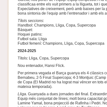
classificaa entre els vuit primers a la lligueta, tot i qu
Expectatives de creixement, però amb baixes per la 
bona sintonia de l'equip amb l'entrenador i amb els a
Títols seccions
:
Handbol: Champions, Lliga, Copa, Supercopa
Bàsquet:
Hoquei patins:
Futbol sala: Lliga
Futbol femení: Champions, Lliga, Copa, Supercopa
2024-2025
Títols: Lliga, Copa, Supercopa
Nou entenador, Hansi Flick.
Per primera vegada el Barça guanya els 4 clàssics co
Bernabeu, 2-5 Final Supercopa; 4-3 Montjuic (Camp N
de Copa (El Madrid no ha lograt mai vèncer en tots e
mateixa temporada).
Lliga
. Guanyada a dues jornades del final. Extraordin
Equip més conjuntat de línies; molt bona capacitat g
Lamine Yamal, bona projecció de Rafinha i Pedri. No