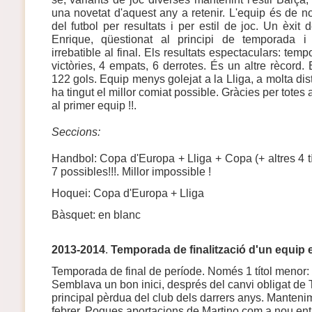
una novetat d'aquest any a retenir. L'equip és de n
del futbol per resultats i per estil de joc. Un èxit 
Enrique, qüestionat al principi de temporada 
irrebatible al final. Els resultats espectaculars: tem
victòries, 4 empats, 6 derrotes. És un altre rècord.
122 gols. Equip menys golejat a la Lliga, a molta dis
ha tingut el millor comiat possible. Gràcies per tote
al primer equip !!.
Seccions:
Handbol: Copa d'Europa + Lliga + Copa (+ altres 4 títo
7 possibles!!!. Millor impossible !
Hoquei: Copa d'Europa + Lliga
Bàsquet: en blanc
2013-2014
.
Temporada de finalització d'un equip
Temporada de final de període. Només 1 títol menor:
Semblava un bon inici, després del canvi obligat de T
principal pèrdua del club dels darrers anys. Manteni
febrer. Poques aportacions de Martino com a nou ent