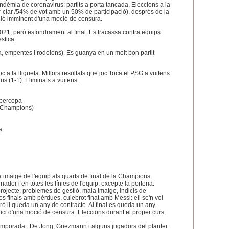
dèmia de coronavirus: partits a porta tancada. Eleccions a la
 clar /54% de vot amb un 50% de participació), després de la
ció imminent d'una moció de censura.
e 2021, però esfondrament al final. Es fracassa contra equips
èstica.
ca, empentes i rodolons). Es guanya en un molt bon partit
a la lligueta. Millors resultats que joc.Toca el PSG a vuitens.
is (1-1). Eliminats a vuitens.
upercopa
 Champions)
a
a imatge de l'equip als quarts de final de la Champions.
ador i en totes les línies de l'equip, excepte la porteria.
rojecte, problemes de gestió, mala imatge, indicis de
s finals amb pèrdues, culebrot finat amb Messi: ell se'n vol
erò li queda un any de contracte. Al final es queda un any.
nici d'una moció de censura. Eleccions durant el proper curs.
emporada : De Jong, Griezmann i alguns jugadors del planter.