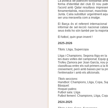
La política de patrocini-solidaritat 
forma d'identitat del club El nou pa
l'acord amb Qatar resultava impresen
fonamentalista, reaccionari, masclista 
Junta. Calia substituir urgentment aque
ser una meravella com a imatge.
El Barça és el referent internaciona
informal de sel·lecció nacional catalan
seus èxits ho són també per la majoria 
El futbol, quin gran invent !
2025-2026
Títols: Lliga, Supercopa
Lliga i Champions. Segona lliga en la 
les dues voltes del campionat. Equip g
Trofeu Zamora per Joan García, nou po
classificaa entre els vuit primers a la l
creixement, però amb baixes per la pr
l'entrenador i amb els aficionats.
Títols seccions
:
Handbol: Champions, Lliga, Copa, S
Bàsquet:
Hoquei patins:
Futbol sala: Lliga
Futbol femení: Champions, Lliga, Cop
2024-2025