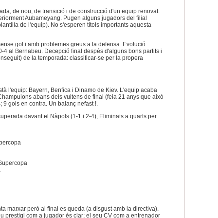
a, de nou, de transició i de construcció d'un equip renovat.
eriorment Aubameyang. Pugen alguns jugadors del filial
lantilla de l'equip). No s'esperen títols importants aquesta
ense gol i amb problemes greus a la defensa. Evolució
0-4 al Bernabeu. Decepció final despés d'alguns bons partits i
nseguit) de la temporada: classificar-se per la propera
està l'equip: Bayern, Benfica i Dinamo de Kiev. L'equip acaba
 Champuions abans dels vuitens de final (feia 21 anys que això
; 9 gols en contra. Un balanç nefast !.
perada davant el Nàpols (1-1 i 2-4), Eliminats a quarts per
upercopa
 Supercopa
a
a marxar però al final es queda (a disgust amb la directiva).
 prestigi com a jugador és clar; el seu CV com a entrenador