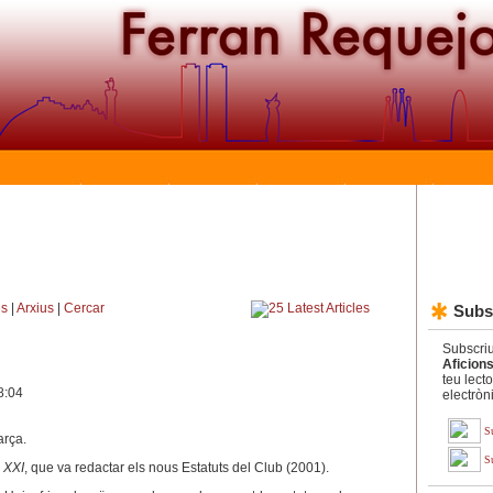
es
|
Arxius
|
Cercar
Subs
Subscriu
Aficion
teu lect
8:04
electròn
S
arça.
S
 XXI
, que va redactar els nous Estatuts del Club (2001).