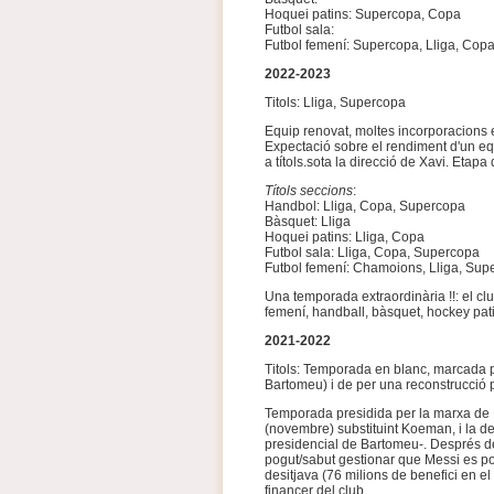
Hoquei patins: Supercopa, Copa
Futbol sala:
Futbol femení: Supercopa, Lliga, Cop
2022-2023
Titols: Lliga, Supercopa
Equip renovat, moltes incorporacions e
Expectació sobre el rendiment d'un equ
a títols.sota la direcció de Xavi. Etapa
Títols seccions
:
Handbol: Lliga, Copa, Supercopa
Bàsquet: Lliga
Hoquei patins: Lliga, Copa
Futbol sala: Lliga, Copa, Supercopa
Futbol femení: Chamoions, Lliga, Sup
Una temporada extraordinària !!: el clu
femení, handball, bàsquet, hockey patin
2021-2022
Titols: Temporada en blanc, marcada 
Bartomeu) i de per una reconstrucció pr
Temporada presidida per la marxa de 
(novembre) substituint Koeman, i la de
presidencial de Bartomeu-. Després d
pogut/sabut gestionar que Messi es po
desitjava (76 milions de benefici en el
financer del club.