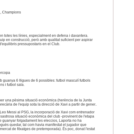
a, Champions
n totes les línies, especialment en defena i davantera.
ip en construcció, però amb qualitat suficient per aspirar
 d'equilibris pressupostaris en el Club.
ercopa
b guanya 6 lligues de 6 possibles: futbol masculí futbols
s i futbol sala.
per una pèsima situació econòmica (herència de la Junta
ecària de l'equip sota la direcció de Xavi a partir de gener..
Leo Messi al PSG, la incorporació de Xavi com entrenador
sastrosa situació econòmica del club -provinent de l'etapa
e guanyar folgadament les eleccios, Laporta no ha
guès quedar, tal com havia manifestat el jugador que
 mercat de fitxatges de pretemporada). És poc, donat l'estat