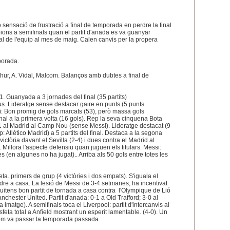
 sensació de frustració a final de temporada en perdre la final
ions a semifinals quan el partit d'anada es va guanyar
nal de l'equip al mes de maig. Calen canvis per la propera
mporada.
rthur, A. Vidal, Malcom. Balanços amb dubtes a final de
 11. Guanyada a 3 jornades del final (35 partits)
us. Lideratge sense destacar gaire en punts (5 punts
ta): Bon promig de gols marcats (53), però massa gols
onal a la primera volta (16 gols). Rep la seva cinquena Bota
5-1 al Madrid al Camp Nou (sense Messi). Lideratge destacat (9
 Atlético Madrid) a 5 partits del final. Destaca a la segona
ictòria davant el Sevilla (2-4) i dues contra el Madrid al
Millora l'aspecte defensiu quan juguen els titulars. Messi:
 (en algunes no ha jugat).. Arriba als 50 gols entre totes les
a. primers de grup (4 victòries i dos empats). S'iguala el
dre a casa. La lesió de Messi de 3-4 setmanes, ha incentivat
A vuitens bon partit de tornada a casa contra l'Olympique de Lió
anchester United. Partit d'anada: 0-1 a Old Trafford; 3-0 al
atge). A semifinals toca el Liverpool: partit d'intercanvis al
feta total a Anfield mostrant un esperit lamentable. (4-0). Un
com va passar la temporada passada.