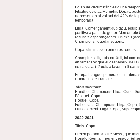
Equip de circumstàncies d'una temporad
Fitxatge estelat, Memphis Depay, post
(representen al voltant del 42% de la p
temporada.
Lliga. Començament dubitatiu, equip s
positiva a partir de gener. Memorable 
resultats esperançadors. Objectiu (aco
Champions i quedar segons.
Copa: eliminats en primeres rondes
Champions: lligueta no fàcil, tal com 
en tercer lloc que el despedeix de la
no passava). 2 gols a favor en 6 partits
Europa League: primera eliminatòria su
l'Eintracht de Frankfurt.
Títols seccions
:
Handbol: Champions, Lliga, Copa, S
Bàsquet: Copa
Hoquei: Copa
Futbol sala: Champions, Lliga, Copa,
Futbol femení: Lliga, Copa, Supercop
2020-2021
Títols: Copa
Pretemporada: affaire Messi, que intent
Ronald Koeman nou entrenador (el seu