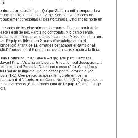
e).
ntrenador, substituit per Quique Setién a mitja temporada a
e l'equip. Cap dels dos convenç. Koeman ve desprès del
obablement precipitada i desafortunada. L'holandès no te un
desprès de les cinc primeres jornades (líders a partir de la
scàs estil de joc. Partits no controlats. Mig camp sense
e transició. L'equip viu de les accions de Messi, que fa alhora
tot, l'equip és líder amb 2 punts d'avantatge quan el
ompetició a falta de 11 jornades per acabar el campionat.
iol) l'equqip perd 6 punts i es queda sense opció a la lliga.
ussia Dortmund, Inter, Slavia Praga). Mal partit i empat a
davant l'Inter. Victòria amb sort a Praga i empat decepcionant
ncent contra el Borussia Dortmund a casa (3-1). Classificats
 final de la lligueta. Moltes coses per millorar en el joc.
àpols (1-1). Competició suspesa temporalment per la
ria davant el Nàpols en un Camp Nou buit (3-1). A quarts toca
 dels bavaressos (8-2). Fracàs total de l'equip. Pèsima imatge
rgia