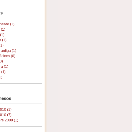
s
peare (1)
 (1)
(1)
a (1)
(1)
 antiga (1)
ficions (0)
0)
ra (1)
 (1)
1)
mesos
2010 (1)
010 (7)
re 2009 (1)