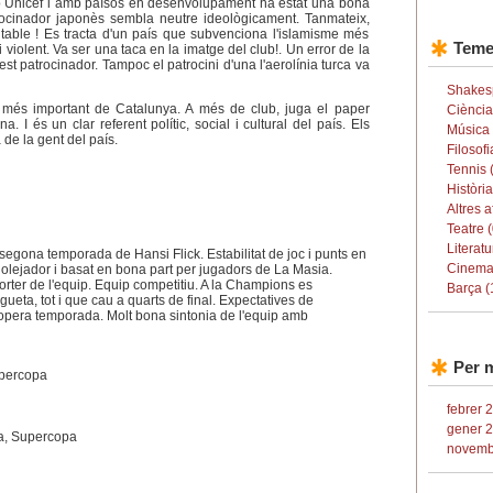
amb Unicef i amb països en desenvolupament ha estat una bona
trocinador japonès sembla neutre ideològicament. Tanmateix,
table ! Es tracta d'un país que subvenciona l'islamisme més
Teme
i violent. Va ser una taca en la imatge del club!. Un error de la
st patrocinador. Tampoc el patrocini d'una l'aerolínia turca va
Shakes
l més important de Catalunya. A més de club, juga el paper
Ciència
a. I és un clar referent polític, social i cultural del país. Els
Música 
de la gent del país.
Filosofi
Tennis 
Història
Altres a
Teatre (
Literatu
segona temporada de Hansi Flick. Estabilitat de joc i punts en
Cinema
olejador i basat en bona part per jugadors de La Masia.
rter de l'equip. Equip competitiu. A la Champions es
Barça (
ligueta, tot i que cau a quarts de final. Expectatives de
opera temporada. Molt bona sintonia de l'equip amb
Per 
upercopa
febrer 
gener 2
a, Supercopa
novemb