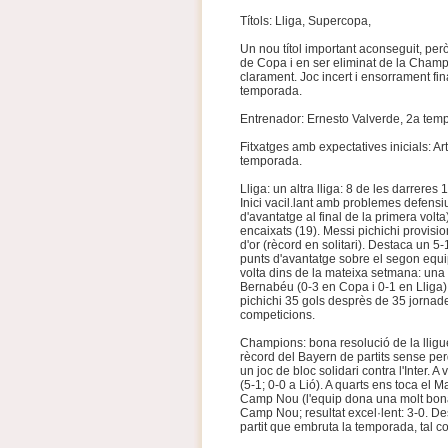
Títols: Lliga, Supercopa,
Un nou títol important aconseguit, però
de Copa i en ser eliminat de la Champ
clarament. Joc incert i ensorrament fi
temporada.
Entrenador: Ernesto Valverde, 2a te
Fitxatges amb expectatives inicials: A
temporada.
Lliga: un altra lliga: 8 de les darreres
Inici vacil.lant amb problemes defensi
d'avantatge al final de la primera vol
encaixats (19). Messi pichichi provisi
d'or (rècord en solitari). Destaca un 
punts d'avantatge sobre el segon equip:
volta dins de la mateixa setmana: una v
Bernabéu (0-3 en Copa i 0-1 en Lliga). 
pichichi 35 gols desprès de 35 jornades
competicions.
Champions: bona resolució de la lliguet
rècord del Bayern de partits sense per
un joc de bloc solidari contra l'Inter. 
(5-1; 0-0 a Lió). A quarts ens toca el M
Camp Nou (l'equip dona una molt bona im
Camp Nou; resultat excel·lent: 3-0. Des
partit que embruta la temporada, tal 