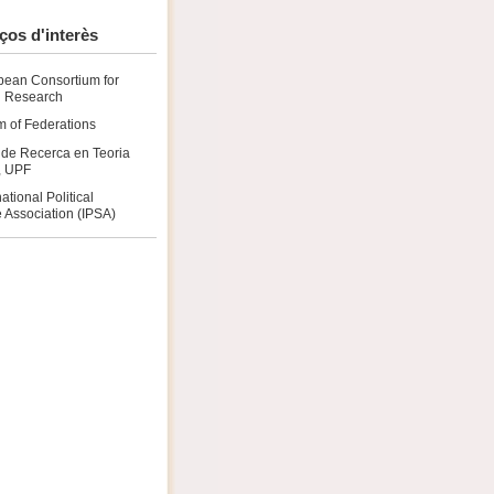
ços d'interès
pean Consortium for
al Research
 of Federations
 de Recerca en Teoria
a, UPF
national Political
 Association (IPSA)