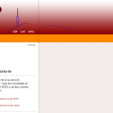
Cerca
criu-te
-te a la secció
s
i rep les novetats al
or RSS o al teu correu
ic
ubscriu-te per RSS
ubscriu-te per email