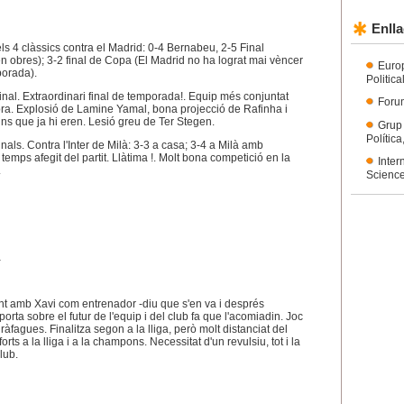
Enlla
s 4 clàssics contra el Madrid: 0-4 Bernabeu, 2-5 Final
obres); 3-2 final de Copa (El Madrid no ha lograt mai vèncer
Euro
porada).
Politic
nal. Extraordinari final de temporada!. Equip més conjuntat
Forum
dora. Explosió de Lamine Yamal, bona projecció de Rafinha i
uns que ja hi eren. Lesió greu de Ter Stegen.
Grup
Polític
als. Contra l'Inter de Milà: 3-3 a casa; 3-4 a Milà amb
l temps afegit del partit. Llàtima !. Molt bona competició en la
Inter
.
Science
a
 amb Xavi com entrenador -diu que s'en va i després
porta sobre el futur de l'equip i del club fa que l'acomiadin. Joc
ràfagues. Finalitza segon a la lliga, però molt distanciat del
rts a la lliga i a la champons. Necessitat d'un revulsiu, tot i la
club.