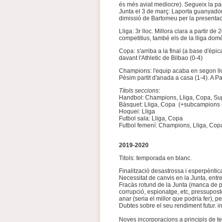
és més aviat mediocre). Segueix la pan
Junta el 3 de març: Laporta guanyador
dimissió de Bartomeu per la presenta
Lliga: 3r lloc. Millora clara a partir d
competitius, també els de la lliga dom
Copa: s'arriba a la final (a base d'èpi
davant l'Athletic de Bilbao (0-4)
Champions: l'equip acaba en segon lloc 
Pèsim partit d'anada a casa (1-4). A Par
Títols seccions
:
Handbol: Champions, Lliga, Copa, S
Bàsquet: Lliga, Copa (+subcampions
Hoquei: Lliga
Futbol sala: Lliga, Copa
Futbol femení: Champions, Lliga, Cop
2019-2020
Titols: temporada en blanc.
Finalització desastrossa i esperpèntic
Necessitat de canvis en la Junta, entren
Fracàs rotund de la Junta (manca de p
corrupció, espionatge, etc, pressuposto
anar (seria el millor que podria fer), p
Dubtes sobre el seu rendiment futur. i
Noves incorporacions a principis de t