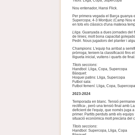
Títols: Lliga, Copa, Supercopa
Nou entenador, Hansi Flick.
Per primera vegada el Barça guanya el
Supercopa; 4-3 Montjuic (Camp Nou en 
en tots els clàssics d'una mateixa tem
Lliga
. Guanyada a dues jornades del fi
de línies; molt bona capacitat goleja
Pedri. Nous jugadors del planter i alg
Champions: L'equip ha arribat a semifin
pròrroga; teniem la classificació fins e
lligueta inicial, vuitens i quarts de final
Títols seccions
:
Handbol: Lliga, Copa, Supercopa
Bàsquet:
Hoquei patins: Lliga, Supercopa
Futbol sala:
Futbol femení: Lliga, Copa, Supercop
2023-2024
Temporada en blanc. Tensió permanent
rectifica-, però una tensió final amb La
deficient de l'equip, que només juga a 
primer. Partits perduts amb els equips fo
situació econòmica molt precària del 
Títols seccions
:
Handbol: Supercopa, Lliga, Copa
Bàsquet: