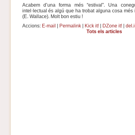
Acabem d’una forma més “estival”. Una conegu
intel·lectual és algú que ha trobat alguna cosa més 
(E. Wallace). Molt bon estiu !
Accions:
E-mail
|
Permalink
|
Kick it!
|
DZone it!
|
del.
Tots els articles