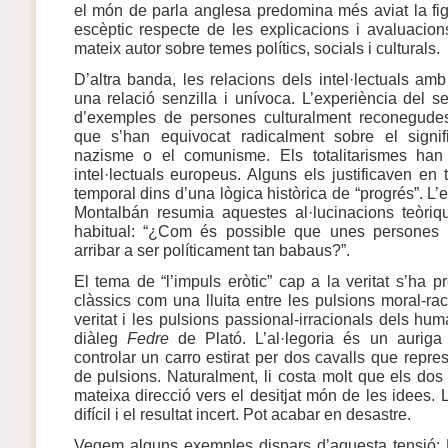
el món de parla anglesa predomina més aviat la fig
escèptic respecte de les explicacions i avaluacion
mateix autor sobre temes polítics, socials i culturals.
D’altra banda, les relacions dels intel·lectuals amb 
una relació senzilla i unívoca. L’experiència del 
d’exemples de persones culturalment reconegudes 
que s’han equivocat radicalment sobre el signif
nazisme o el comunisme. Els totalitarismes han
intel·lectuals europeus. Alguns els justificaven en
temporal dins d’una lògica històrica de “progrés”. 
Montalbán resumia aquestes al·lucinacions teòriq
habitual: “¿Com és possible que unes persones ta
arribar a ser políticament tan babaus?”.
El tema de “l’impuls eròtic” cap a la veritat s’ha 
clàssics com una lluita entre les pulsions moral-ra
veritat i les pulsions passional-irracionals dels hum
diàleg
Fedre
de Plató. L’al·legoria és un auriga 
controlar un carro estirat per dos cavalls que repre
de pulsions. Naturalment, li costa molt que els do
mateixa direcció vers el desitjat món de les idees
difícil i el resultat incert. Pot acabar en desastre.
Vegem alguns exemples dispars d’aquesta tensió: