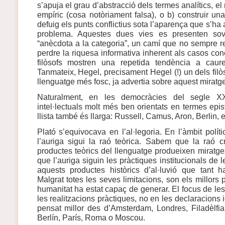
s’apuja el grau d’abstracció dels termes analítics, e
empíric (cosa notòriament falsa), o b) construir una
defuig els punts conflictius sota l’aparença que s’ha a
problema. Aquestes dues vies es presenten so
“anècdota a la categoria”, un camí que no sempre r
perdre la riquesa informativa inherent als casos conc
filòsofs mostren una repetida tendència a caure
Tanmateix, Hegel, precisament Hegel (!) un dels filò
llenguatge més fosc, ja advertia sobre aquest miratg
Naturalment, en les democràcies del segle 
intel·lectuals molt més ben orientats en termes epist
llista també és llarga: Russell, Camus, Aron, Berlin, e
Plató s’equivocava en l’al·legoria. En l’àmbit polí
l’auriga sigui la raó teòrica. Sabem que la raó 
productes teòrics del llenguatge produeixen miratg
que l’auriga siguin les pràctiques institucionals de 
aquests productes històrics d’al·luvió que tant h
Malgrat totes les seves limitacions, son els millors 
humanitat ha estat capaç de generar. El focus de les 
les realitzacions pràctiques, no en les declaracions 
pensat millor des d’Amsterdam, Londres, Filadèlfi
Berlín, París, Roma o Moscou.