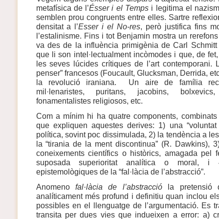
metafísica de l’
Ésser i el Temps
i legitima el nazis
semblen prou congruents entre elles. Sartre reflexi
densitat a l’
Esser i el No-res
, però justifica fins m
l’estalinisme. Fins i tot Benjamin mostra un rerefons i
va des de la influència primigènia de Carl Schmitt 
que li son intel·lectualment incòmodes i que, de fe
les seves lúcides crítiques de l’art contemporani. 
penser” francesos (Foucault, Glucksman, Derrida, et
la revolució iraniana. Un aire de família rec
mil·lenaristes, puritans, jacobins, bolxevics,
fonamentalistes religiosos, etc.
Com a mínim hi ha quatre components, combinats en
que expliquen aquestes derives: 1) una “voluntat 
política, sovint poc dissimulada, 2) la tendència a les
la “tirania de la ment discontinua” (R. Dawkins),
coneixements científics o històrics, amagada pel 
suposada superioritat analítica o moral, i
epistemològiques de la “fal·làcia de l’abstracció”.
Anomeno
fal·làcia de l’abstracció
la pretensió 
analíticament més profund i definitiu quan inclou e
possibles en el llenguatge de l’argumentació. Es tr
transita per dues vies que indueixen a error: a) c