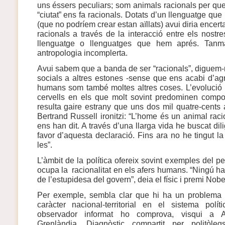
uns éssers peculiars; som animals racionals per qu
“ciutat” ens fa racionals. Dotats d’un llenguatge que
(que no podríem crear estan aïllats) avui diria enc
racionals a través de la interacció entre els nostres
llenguatge o llenguatges que hem aprés. Tanm
antropologia incomplerta.
Avui sabem que a banda de ser “racionals”, diguem-ne
socials a altres estones -sense que ens acabi d’agr
humans som també moltes altres coses. L’evolució
cervells en els que molt sovint predominen compo
resulta gaire estrany que uns dos mil quatre-cents a
Bertrand Russell ironitzi: “L’home és un animal ra
ens han dit. A través d’una llarga vida he buscat di
favor d’aquesta declaració. Fins ara no he tingut la
les”.
L’àmbit de la política ofereix sovint exemples del p
ocupa la racionalitat en els afers humans. “Ningú h
de l’estupidesa del govern”, deia el físic i premi No
Per exemple, sembla clar que hi ha un problema e
caràcter nacional-territorial en el sistema polí
observador informat ho comprova, visqui a Au
Grenlàndia. Diagnòstic compartit per politòlegs