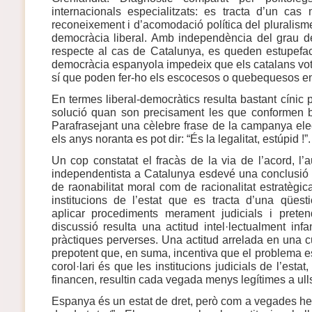
internacionals especialitzats: es tracta d’un cas
reconeixement i d’acomodació política del pluralism
democràcia liberal. Amb independència del grau d
respecte al cas de Catalunya, es queden estupefa
democràcia espanyola impedeix que els catalans vot
sí que poden fer-ho els escocesos o quebequesos en 
En termes liberal-democràtics resulta bastant cínic p
solució quan son precisament les que conformen b
Parafrasejant una cèlebre frase de la campanya elec
els anys noranta es pot dir: “És la legalitat, estúpid !”.
Un cop constatat el fracàs de la via de l’acord, 
independentista a Catalunya esdevé una conclusió r
de raonabilitat moral com de racionalitat estratègic
institucions de l’estat que es tracta d’una qüesti
aplicar procediments merament judicials i prete
discussió resulta una actitud intel·lectualment inf
pràctiques perverses. Una actitud arrelada en una cul
prepotent que, en suma, incentiva que el problema e
corol·lari és que les institucions judicials de l’esta
financen, resultin cada vegada menys legítimes a ull
Espanya és un estat de dret, però com a vegades he di