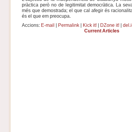
pràctica però no de legitimitat democràtica. La seva
més que demostrada; el que cal afegir és racionalitat
és el que em preocupa.
Accions:
E-mail
|
Permalink
|
Kick it!
|
DZone it!
|
del.
Current Articles