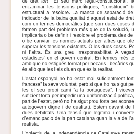
de dret
tort
”. El seu marc legal-constitucional, 
encaminar les tensions polítiques, “constitueix”
estructural a resoldre. La manca de separació de
indicador de la baixa qualitat d’aquest estat de dret
com en termes democràtics (que son dues coses dif
formen part del problema més que de la solució, u
implicaria o be definir i resoldre el problema des de
o be canviar les normes actuals per altres que ofer
superar les tensions existents. O les dues coses. P
ni l’altra. És una greu irresponsabilitat. A veg
estadistes” en el govern central. En termes més t
amb que no estigués format per becaris i becàries qu
és allò que les lleis diuen que és la realitat.
L’estat espanyol no ha estat mai suficientment for
francesa” la seva voluntat, però sí que ho ha sigut p
fes el seu propi camí “a la portuguesa”. I vicev
suficient forta per impedir una uniformització política, 
part de l’estat, però no ha sigut prou forta per aconse
autogovern digne i de qualitat). Estem davant de l
dues debilitats. Una tensió que legitima i convert
d’emancipació de la part catalana quan la via de l’
realista.
L’objectiu de la independència de Catalunya mostra d