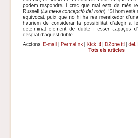
podem respondre. I crec que mai està de més re
Russell (
La meva concepció del món
): “Si hom està 
equivocat, puix que no hi ha res mereixedor d’una 
hauríem de considerar la possibilitat d’afegir a 
determinat element de dubte i esser capaços d’
desgrat d’aquest dubte”.
Accions:
E-mail
|
Permalink
|
Kick it!
|
DZone it!
|
del.
Tots els articles