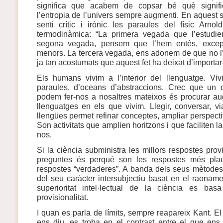
significa que acabem de copsar bé què signif
l’entropia de l’univers sempre augmenti. En aquest 
senti crític i irònic les paraules del físic Arn
termodinàmica: “La primera vegada que l’estudi
segona vegada, pensem que l’hem entès, excep
menors. La tercera vegada, ens adonem de que no l
ja tan acostumats que aquest fet ha deixat d’importar
Els humans vivim a l’interior del llenguatge. V
paraules, d’oceans d’abstraccions. Crec que un d
podem fer-nos a nosaltres mateixos és procurar au
llenguatges en els que vivim. Llegir, conversar, via
llengües permet refinar conceptes, ampliar perspecti
Son activitats que amplien horitzons i que faciliten la
nos.
Si la ciència subministra les millors respostes pro
preguntes és perquè son les respostes més plau
respostes “verdaderes”. A banda dels seus mètodes i
del seu caràcter intersubjectiu basat en el raonamen
superioritat intel·lectual de la ciència es ba
provisionalitat.
I quan es parla de límits, sempre reapareix Kant. E
ens diu, es troba en el contrast entre el que en