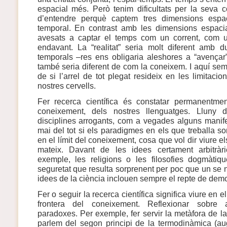
espacial més. Però tenim dificultats per la seva
d’entendre perquè captem tres dimensions esp
temporal. En contrast amb les dimensions espacia
avesats a captar el temps com un corrent, com 
endavant. La “realitat” seria molt diferent amb
temporals –res ens obligaria aleshores a “avençar”
també seria diferent de com la coneixem. I aquí sem
de si l’arrel de tot plegat resideix en les limitaci
nostres cervells.
Fer recerca científica és constatar permanentmen
coneixement, dels nostres llenguatges. Lluny
disciplines arrogants, com a vegades alguns manife
mai del tot si els paradigmes en els que treballa s
en el límit del coneixement, cosa que vol dir viure e
mateix. Davant de les idees certament arbitràr
exemple, les religions o les filosofies dogmàt
seguretat que resulta sorprenent per poc que un se n’
idees de la ciència inclouen sempre el repte de demo
Fer o seguir la recerca científica significa viure en el
frontera del coneixement. Reflexionar sobre 
paradoxes. Per exemple, fer servir la metàfora de la
parlem del segon principi de la termodinàmica (au