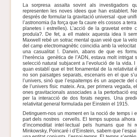
La sorpresa assalta sovint als investigadors 
representen les noves idees que han establert. N
després de formular la gravitació universal -que unific
l’astronomia (la força que fa caure els cossos a terr
planetes i estrelles). L’acció de la gravetat entre
produïa?. De fet, a ell mateix aquesta idea li se
Maxwell rebé un sotrac mental quan veié que la velo
del camp electromagnètic coincidia amb la velocitat 
una casualitat !. Darwin, abans de que es form
l’herència genètica de l’ADN, estava molt intrigat
selecció natural subjacent a l’evolució de la vida. I
quan establí que el tret fonamental de la relativitat 
no son paisatges separats, escenaris en el que s’u
l’univers, sinó que l’espaitemps és un aspecte del c
de l’univers físic mateix. Ara, per primera vegada,
ones gravitacionals associades a la pertorbació es
per la interacció de dos forats negres. Una predi
relativitat general formulada per Einstein el 1915.
Detinguem-nos un moment en la noció de temps i e
part dels nostres cervells. El temps suposa alhora 
d’incomoditat intel·lectual pels humans que hi r
Minkowsky, Poincaré i d’Einstein, sabem que l’espai 
una entitat conjunta, l’espai-temps. El temps s’ent