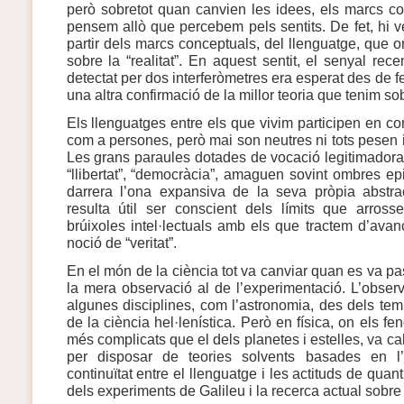
però sobretot quan canvien les idees, els marcs c
pensem allò que percebem pels sentits. De fet, hi 
partir dels marcs conceptuals, del llenguatge, que
sobre la “realitat”. En aquest sentit, el senyal rece
detectat per dos interferòmetres era esperat des de fe
una altra confirmació de la millor teoria que tenim sob
Els llenguatges entre els que vivim participen en 
com a persones, però mai son neutres ni tots pesen i
Les grans paraules dotades de vocació legitimadora, c
“llibertat”, “democràcia”, amaguen sovint ombres e
darrera l’ona expansiva de la seva pròpia abstra
resulta útil ser conscient dels límits que arros
brúixoles intel·lectuals amb els que tractem d’ava
noció de “veritat”.
En el món de la ciència tot va canviar quan es va pas
la mera observació al de l’experimentació. L’observ
algunes disciplines, com l’astronomia, des dels te
de la ciència hel·lenística. Però en física, on els 
més complicats que el dels planetes i estelles, va cal
per disposar de teories solvents basades en l’
continuïtat entre el llenguatge i les actituds de quant
dels experiments de Galileu i la recerca actual sobre