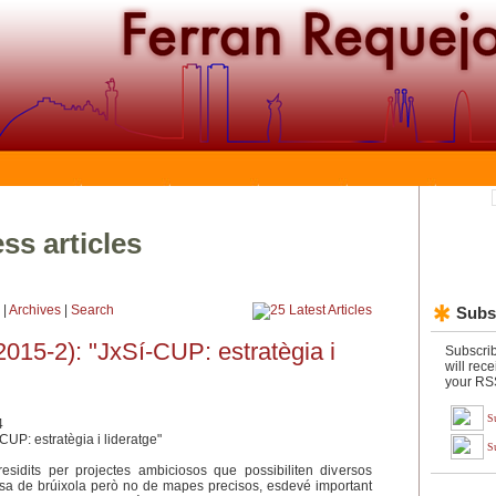
ss articles
|
Archives
|
Search
Subsc
2015-2): "JxSí-CUP: estratègia i
Subscrib
will rece
your RSS
S
4
S
esidits per projectes ambiciosos que possibiliten diversos
osa de brúixola però no de mapes precisos, esdevé important