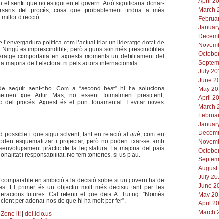
April 2
 el sentit que no estigui en el govern. Això significaria
donar-
March 2
versaris del procés, cosa que probablement tindria a més
millor direcció.
Februar
January
Decemb
e l’envergadura política com l’actual triar un lideratge dotat de
Novemb
.
Ningú és imprescindible, però alguns son més prescindibles
October
deratge comportaria en aquests moments un debilitament del
Septem
a majoria de l’electorat ni pels actors internacionals.
July 20
June 20
 de seguir sent-t’ho. Com a “second best” hi ha solucions
May 201
rmetrien que Artur Mas, no essent formalment president,
April 2
tic del procés. Aquest és el punt fonamental. I evitar noves
March 2
Februar
January
Decemb
 possible i que sigui solvent, tant en relació al
què
, com en
den esquematitzar i projectar, però no poden fixar-se amb
Novemb
senvolupament pràctic de la legislatura. La majoria del país
October
nalitat i responsabilitat. No fem tonteries, si us plau.
Septem
August 
July 20
 comparable en ambició a la decisió sobre si un govern ha de
June 20
s. El primer és un objectiu molt més decisiu tant per les
racions futures. Cal retenir el que deia A. Turing: ”Només
May 201
icient per adonar-nos de que hi ha molt per fer”.
April 2
March 2
Zone it!
|
del.icio.us