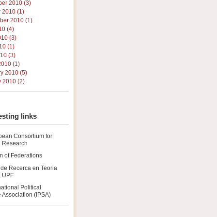
er 2010 (3)
 2010 (1)
ber 2010 (1)
10 (4)
10 (3)
0 (1)
010 (3)
010 (1)
y 2010 (5)
 2010 (2)
esting links
pean Consortium for
al Research
 of Federations
 de Recerca en Teoria
a, UPF
national Political
 Association (IPSA)