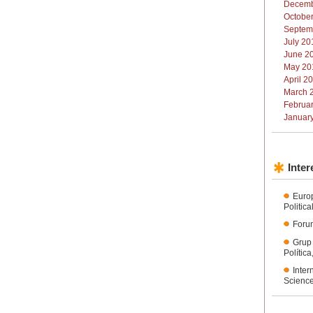
Decemb
October
Septem
July 20
June 20
May 201
April 2
March 2
Februar
January
Inter
Euro
Politic
Forum
Grup
Polític
Inter
Science