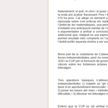
Naturalment, el
què
, el
cóm
i el
quan
d
la resta pot acabar fracassant. Fins i t
n’hi ha prou. Cal afegir un element
reposada
sobre com enfocar els repte
l’àmbit de les matemàtiques, una pers
d’establir una anticipació mental de l’
o argumentador a arribar a conclusion
addicional que, malgrat no pot expres
permet resultats més complerts en l’a
l’àmbit polític aquesta vindria a ser un
Bona part de la ciutadania de Catalu
forces independentistes, però no nomé
JxSí i la CUP per la formació de gover
càlculs sobre les fortaleses pròpies
lideratges.
Tres qüestions bàsiques s’albir
independentistes: 1) establir un “gir
favor d’un aprofundiment democràtic –aq
2) posar les bases del marc i mètode
dificultats; i 3) dibuixar els lideratges
Entenc que la CUP no vol arribar ni