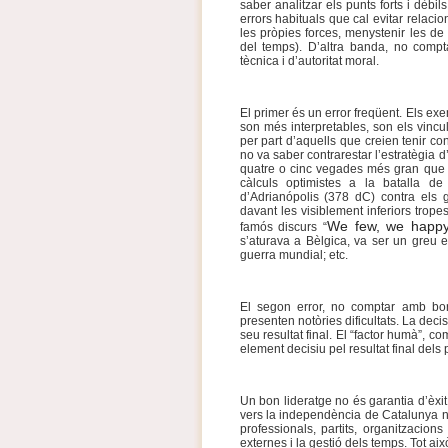
saber analitzar els punts forts i dèbil
errors habituals que cal evitar relacio
les pròpies forces, menystenir les de
del temps). D’altra banda, no comp
tècnica i d’autoritat moral.
El primer és un error freqüent. Els ex
son més interpretables, son els vincul
per part d’aquells que creien tenir co
no va saber contrarestar l’estratègia d
quatre o cinc vegades més gran que e
càlculs optimistes a la batalla d
d’Adrianópolis (378 dC) contra els g
davant les visiblement inferiors trop
We few, we happ
famós discurs
“
s’aturava a Bèlgica, va ser un greu 
guerra mundial; etc.
El segon error, no comptar amb bons
presenten notòries dificultats. La decis
seu resultat final. El “factor humà”, 
element decisiu pel resultat final dels 
Un bon lideratge no és garantia d’èxit
vers la independència de Catalunya ne
professionals, partits, organitzacion
externes i la gestió dels temps. Tot ai