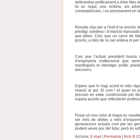
defenestrar políticament a Artur Mas en
lis un regal, una victòria, als ad
conseqüències, i no precisament en la 
Resulta clau per a l’èxit d’un procés d
prestigi, solidesa i d’
intuïció reposada
que altres. Crec que un canvi de li
procés, a més de no ser entesa ni per l
Crec que l’actual president hauria
d’enginyeria institucional que pe
mantingués el lideratge polític pràc
eleccions.
Espero que hi hagi acord el més ràpid
relació al
qui
. El
com
i el
quan
es po
precisió en estar condicionats pel de
espera acords que reflecteixin professio
Posar un nou color al mapa no resulta
ser més de dretes o més d’esquerre
generacions actuals com per les gene
podem veure poc del futur, però és suf
Accions:
E-mail
|
Permalink
|
Kick it!
|
D