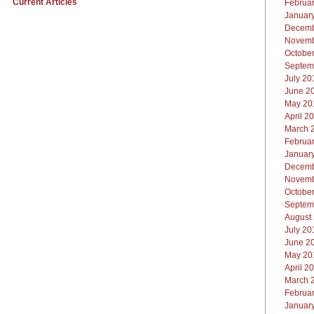
Current Articles
Februar
January
Decemb
Novemb
October
Septem
July 20
June 20
May 201
April 2
March 2
Februar
January
Decemb
Novemb
October
Septemb
August 
July 20
June 20
May 201
April 20
March 2
Februar
January