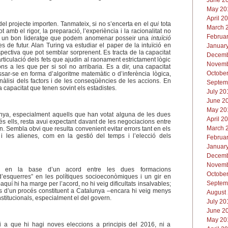
June 20
May 201
April 2
el projecte importen. Tanmateix, si no s’encerta en el
qui
tota
March 2
ot amb el rigor, la preparació, l’experiència i la racionalitat no
Februar
 a un bon lideratge que podem anomenar posseir una
intuïció
s de futur. Alan Turing va estudiar el paper de la intuïció en
January
pectiva que pot semblar sorprenent. Es tracta de la capacitat
Decemb
articulació dels fets que ajudin al raonament estrictament lògic
Novemb
s a les que per si sol no arribaria. Es a dir, una capacitat
October
sar-se en forma d’algoritme matemàtic o d’inferència lògica,
nàlisi dels factors i de les conseqüències de les accions. En
Septem
a capacitat que tenen sovint els estadistes.
July 20
June 20
May 201
nya, especialment aquells que han votat alguna de les dues
April 2
s ells, resta avui expectant davant de les negociacions entre
March 2
n. Sembla obvi que resulta convenient evitar errors tant en els
 i les alienes, com en la gestió del temps i l’elecció dels
Februar
January
Decemb
Novemb
en en la base d’un acord entre les dues formacions
October
 d’esquerres” en les polítiques socioeconòmiques i un gir en
Septem
uí hi ha marge per l’acord, no hi veig dificultats insalvables;
s d’un procés constituent a Catalunya –encara hi veig menys
August 
 institucionals, especialment el del govern.
July 20
June 20
May 201
 a que hi hagi noves eleccions a principis del 2016, ni a