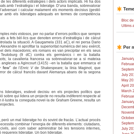
s de les diferents estratègies i dels actors implicats. Hi ha dos
nats amb l’estratègia i el lideratge. D’una banda, sobrevalorar
Teme
 l’adversari i calcular malament els moments decisius (gestió
tar amb els lideratges adequats en termes de competència
Bloc de
Ultims 
emples més vistosos, per no parlar d’errors polítics que sempre
ats a fets bèl·lics que denoten errors d’estratègia i de càlcul
ntrolada la situació. A Gaugamela (331 aC), el rei persa Dario
’Alexandre ni aprofitar la superioritat numèrica del seu exèrcit,
Per 
l dels macedonis; els romans es van precipitar en els seus
e Teutoburg (9 dC) contra els germànics i en la batalla
January
ots; la cavalleria francesa va sobrevalorar-se a si mateixa
es angleses a Agincourt (1415) –en la batalla que emmarca el
Februar
y few”
de l’
Enric V
de Shakespeare; la línia Maginot, que
Septem
error de càlcul francès davant Alemanya abans de la segona
July 20
May 201
April 2
March 2
 lideratges, esdevé decisiu en els projectes polítics que
ió sobre qui lidera un projecte no resulta indiferent respecte al
Februar
com il·lustra la coneguda novel·la de Graham Greene, resulta un
January
projectes.
Decemb
Novemb
October
, però un mal lideratge ho és sovint de fracàs. L’actual procés
Septem
cessita combinar l’energia de diferents elements: ciutadans,
s civils, així com saber administrar bé les tensions internes,
July 20
xò requereix lideratge. Un bon lideratge.