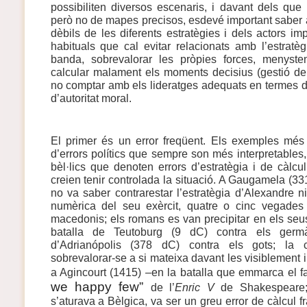
possibiliten diversos escenaris, i davant dels que
però no de mapes precisos, esdevé important saber ana
dèbils de les diferents estratègies i dels actors imp
habituals que cal evitar relacionats amb l’estratèg
banda, sobrevalorar les pròpies forces, menysten
calcular malament els moments decisius (gestió del
no comptar amb els lideratges adequats en termes d
d’autoritat moral.
El primer és un error freqüent. Els exemples més 
d’errors polítics que sempre son més interpretables, 
bèl·lics que denoten errors d’estratègia i de càlcu
creien tenir controlada la situació. A Gaugamela (331
no va saber contrarestar l’estratègia d’Alexandre ni 
numèrica del seu exèrcit, quatre o cinc vegade
macedonis; els romans es van precipitar en els seus
batalla de Teutoburg (9 dC) contra els germà
d’Adrianópolis (378 dC) contra els gots; la c
sobrevalorar-se a si mateixa davant les visiblement i
a Agincourt (1415) –en la batalla que emmarca el 
we happy few”
de l’
Enric V
de Shakespeare; 
s’aturava a Bèlgica, va ser un greu error de càlcul