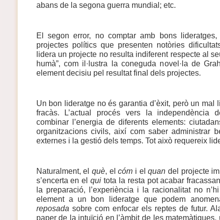
abans de la segona guerra mundial; etc.
El segon error, no comptar amb bons lideratges,
projectes polítics que presenten notòries dificulta
lidera un projecte no resulta indiferent respecte al seu 
humà”, com il·lustra la coneguda novel·la de Gra
element decisiu pel resultat final dels projectes.
Un bon lideratge no és garantia d’èxit, però un mal l
fracàs. L’actual procés vers la independència 
combinar l’energia de diferents elements: ciutadans,
organitzacions civils, així com saber administrar b
externes i la gestió dels temps. Tot això requereix lid
Naturalment, el
què
, el
cóm
i el
quan
del projecte im
s’encerta en el
qui
tota la resta pot acabar fracassant
la preparació, l’experiència i la racionalitat no n’h
element a un bon lideratge que podem anomen
reposada
sobre com enfocar els reptes de futur. Al
paper de la intuïció en l’àmbit de les matemàtiques,