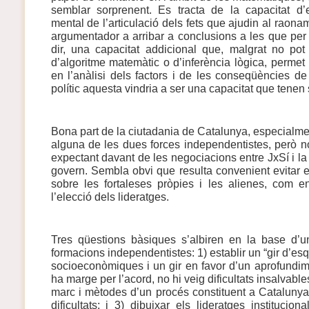
semblar sorprenent. Es tracta de la capacitat d’e
mental de l’articulació dels fets que ajudin al raona
argumentador a arribar a conclusions a les que per s
dir, una capacitat addicional que, malgrat no po
d’algoritme matemàtic o d’inferència lògica, permet
en l’anàlisi dels factors i de les conseqüències de
polític aquesta vindria a ser una capacitat que tenen 
Bona part de la ciutadania de Catalunya, especialme
alguna de les dues forces independentistes, però n
expectant davant de les negociacions entre JxSí i l
govern. Sembla obvi que resulta convenient evitar er
sobre les fortaleses pròpies i les alienes, com e
l’elecció dels lideratges.
Tres qüestions bàsiques s’albiren en la base d’u
formacions independentistes: 1) establir un “gir d’esq
socioeconòmiques i un gir en favor d’un aprofundim
ha marge per l’acord, no hi veig dificultats insalvable
marc i mètodes d’un procés constituent a Cataluny
dificultats; i 3) dibuixar els lideratges institucion