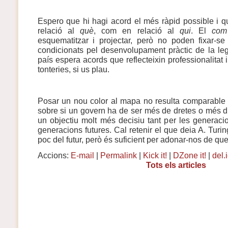
Espero que hi hagi acord el més ràpid possible i qu
relació al
què
, com en relació al
qui
. El
com
esquematitzar i projectar, però no poden fixar-s
condicionats pel desenvolupament pràctic de la leg
país espera acords que reflecteixin professionalitat 
tonteries, si us plau.
Posar un nou color al mapa no resulta comparable 
sobre si un govern ha de ser més de dretes o més d
un objectiu molt més decisiu tant per les generaci
generacions futures. Cal retenir el que deia A. Tu
poc del futur, però és suficient per adonar-nos de que 
Accions:
E-mail
|
Permalink
|
Kick it!
|
DZone it!
|
del.
Tots els articles