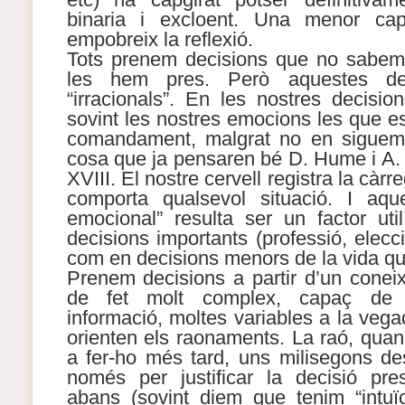
binaria i excloent. Una menor cap
empobreix la reflexió.
Tots prenem decisions que no sabem 
les hem pres. Però aquestes de
“irracionals”. En les nostres decisio
sovint les nostres emocions les que e
comandament, malgrat no en siguem
cosa que ja pensaren bé D. Hume i A. 
XVIII. El nostre cervell registra la cà
comporta qualsevol situació. I aqu
emocional” resulta ser un factor uti
decisions importants (professió, elecci
com en decisions menors de la vida qu
Prenem decisions a partir d’un cone
de fet molt complex, capaç de 
informació, moltes variables a la veg
orienten els raonaments. La raó, quan
a fer-ho més tard, uns milisegons d
només per justificar la decisió p
abans (sovint diem que tenim “intuï