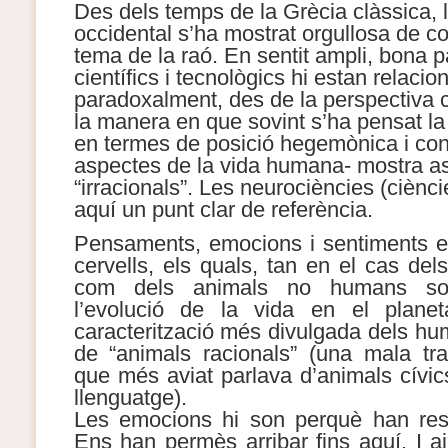
Des dels temps de la Grècia clàssica, l
occidental s’ha mostrat orgullosa de co
tema de la raó. En sentit ampli, bona 
científics i tecnològics hi estan relacio
paradoxalment, des de la perspectiva ci
la manera en que sovint s’ha pensat la 
en termes de posició hegemònica i cont
aspectes de la vida humana- mostra a
“irracionals”. Les neurociències (ciènci
aquí un punt clar de referència.
Pensaments, emocions i sentiments es
cervells, els quals, tan en el cas de
com dels animals no humans so
l’evolució de la vida en el planet
caracterització més divulgada dels h
de “animals racionals” (una mala trad
que més aviat parlava d’animals cívic
llenguatge).
Les emocions hi son perquè han resu
Ens han permès arribar fins aquí. I ai