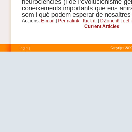
neurociències (i de l’evolucionisme ge
coneixements importants que ens anirà
som i què podem esperar de nosaltres
Accions:
E-mail
|
Permalink
|
Kick it!
|
DZone it!
|
del.
Current Articles
Login
Copyright 2009
|