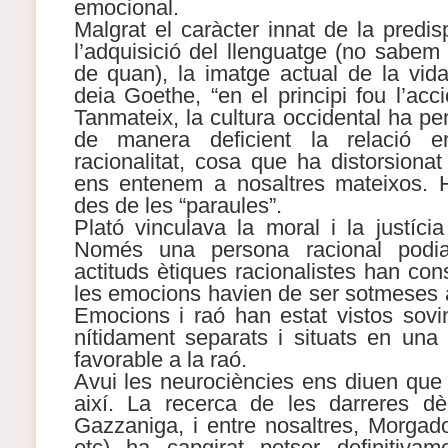
emocional.
Malgrat el caràcter innat de la predi
l’adquisició del llenguatge (no sabem
de quan), la imatge actual de la vid
deia Goethe, “en el principi fou l’acci
Tanmateix, la cultura occidental ha p
de manera deficient la relació e
racionalitat, cosa que ha distorsion
ens entenem a nosaltres mateixos.
des de les “paraules”.
Plató vinculava la moral i la justícia 
Només una persona racional podia
actituds ètiques racionalistes han con
les emocions havien de ser sotmeses al
Emocions i raó han estat vistos sov
nítidament separats i situats en una 
favorable a la raó.
Avui les neurociències ens diuen que
així. La recerca de les darreres d
Gazzaniga, i entre nosaltres, Morgado
etc) ha capgirat potser definitivam