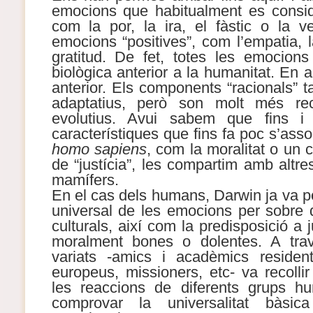
emocions que habitualment es consid
com la por, la ira, el fàstic o la 
emocions “positives”, com l’empatia, 
gratitud. De fet, totes les emocion
biològica anterior a la humanitat. En 
anterior. Els components “racionals” 
adaptatius, però son molt més re
evolutius. Avui sabem que fins i
característiques que fins fa poc s’as
homo sapiens
, com la moralitat o un c
de “justícia”, les compartim amb altre
mamífers.
En el cas dels humans, Darwin ja va po
universal de les emocions per sobre d
culturals, així com la predisposició a 
moralment bones o dolentes. A tra
variats -amics i acadèmics reside
europeus, missioners, etc- va recolli
les reaccions de diferents grups h
comprovar la universalitat bàsica