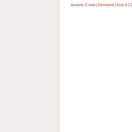
Accions:
E-mail
|
Permalink
|
Kick it!
|
D