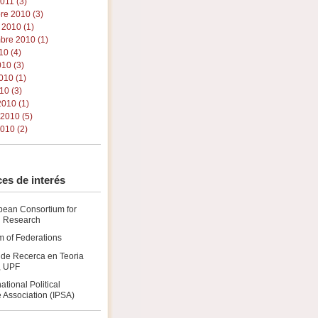
011 (3)
re 2010 (3)
 2010 (1)
bre 2010 (1)
10 (4)
010 (3)
010 (1)
10 (3)
010 (1)
 2010 (5)
010 (2)
es de interés
pean Consortium for
al Research
 of Federations
 de Recerca en Teoria
a, UPF
national Political
 Association (IPSA)