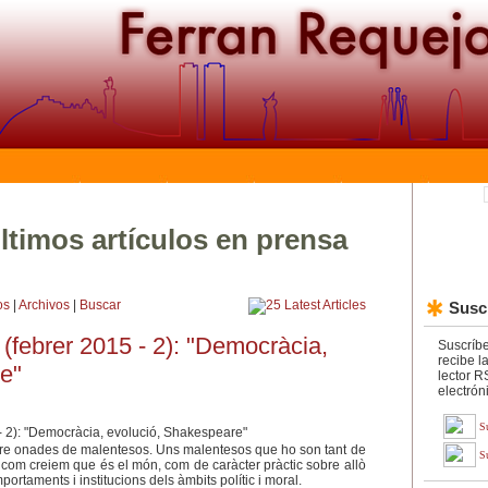
ltimos artículos en prensa
os
|
Archivos
|
Buscar
Suscr
 (febrer 2015 - 2): "Democràcia,
Suscríbe
recibe l
e"
lector R
electrón
S
re onades de malentesos. Uns malentesos que ho son tant de
S
e com creiem que és el món, com de caràcter pràctic sobre allò
rtaments i institucions dels àmbits polític i moral.