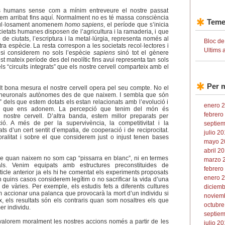
ls humans sense com a mínim entreveure el nostre passat
hem arribat fins aquí. Normalment no es té massa consciència
Teme
mpul·losament anomenem
homo sapiens
, el període que s’inicia
societats humanes disposen de l’agricultura i la ramaderia, i que
de ciutats, l’escriptura i la metal·lúrgia, representa només al
Bloc de
tra espècie. La resta correspon a les societats recol·lectores i
Ultims 
 si considerem no sols l’espècie
sapiens
sinó tot el gènere
est mateix període des del neolític fins avui representa tan sols
s “circuits integrats” que els nostre cervell comparteix amb el
Per 
 bona mesura el nostre cervell opera pel seu compte. No el
s neuronals autònomes des de que naixem. I sembla que són
” dels que estem dotats els estan relacionats amb l’evolució i
enero 2
e que ens adonem. La percepció que tenim del món és
febrero
nostre cervell. D’altra banda, estem millor preparats per
cció. A més de per la supervivència, la competitivitat i la
septiem
s d’un cert sentit d’empatia, de cooperació i de reciprocitat.
julio 20
ralitat i sobre el que considerem just o injust tenen bases
mayo 2
abril 20
que quan naixem no som cap “pissarra en blanc”, ni en termes
marzo 2
ls. Venim equipats amb estructures preconstituides de
febrero
ticle anterior ja els hi he comentat els experiments proposats
enero 2
 quins casos considerem legítim o no sacrificar la vida d’una
 de vàries. Per exemple, els estudis fets a diferents cultures
diciemb
im accionar una palanca que provocarà la mort d’un individu si
noviemb
x, els resultats són els contraris quan som nosaltres els que
octubre
er individu.
septiem
 valorem moralment les nostres accions només a partir de les
julio 20