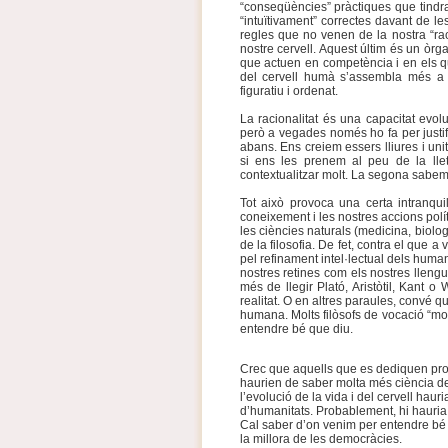
“conseqüències” pràctiques que tindr
“intuïtivament” correctes davant de l
regles que no venen de la nostra “rac
nostre cervell. Aquest últim és un òrg
que actuen en competència i en els q
del cervell humà s’assembla més a 
figuratiu i ordenat.
La racionalitat és una capacitat evol
però a vegades només ho fa per justif
abans. Ens creiem essers lliures i un
si ens les prenem al peu de la lletr
contextualitzar molt. La segona sabem
Tot això provoca una certa intranqui
coneixement i les nostres accions polít
les ciències naturals (medicina, biolog
de la filosofia. De fet, contra el que a
pel refinament intel·lectual dels hum
nostres retines com els nostres llengu
més de llegir Plató, Aristòtil, Kant o
realitat. O en altres paraules, convé
humana. Molts filòsofs de vocació “mo
entendre bé que diu.
Crec que aquells que es dediquen prof
haurien de saber molta més ciència del
l’evolució de la vida i del cervell haur
d’humanitats. Probablement, hi hauria m
Cal saber d’on venim per entendre bé
la millora de les democràcies.