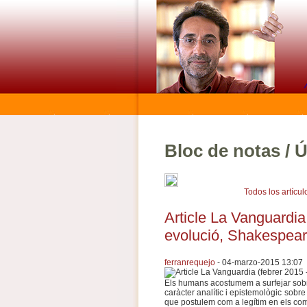
Bloc de notas / Ú
Todos los artícul
Article La Vanguardia
evolució, Shakespear
ferranrequejo
- 04-marzo-2015 13:07
Els humans acostumem a surfejar sob
caràcter analític i epistemològic sobr
que postulem com a legítim en els compo