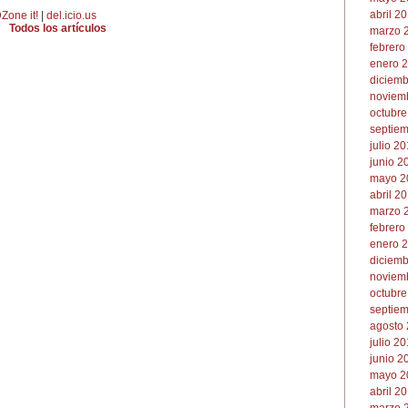
abril 20
Zone it!
|
del.icio.us
Todos los artículos
marzo 2
febrero
enero 2
diciemb
noviemb
octubre
septiem
julio 20
junio 2
mayo 2
abril 20
marzo 2
febrero
enero 2
diciemb
noviemb
octubre
septiem
agosto 
julio 20
junio 2
mayo 2
abril 20