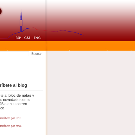
Buscar
íbete al blog
te al
bloc de notas
y
as novedades en tu
SS o en tu correo
ico
uscríbete por RSS
uscríbete por email