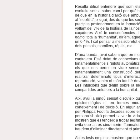
Resulta difícil entendre què som e
evolutiu, sense saber com i per què 
de que en la història d’això que a
al “neolític”, o sigui, des de que les 
precipita posteriorment en la formació 
voltant del 7% de la història de la nos
caçadores. Això té conseqüències. I
homo,
tota la “humanitat”, diríem, aqu
un 0’4%. I cal pensar a més sobretot el
dels primats, mamífers, rèptils, etc.
D’una banda, avui sabem que en molt
controlem. Està dotat de connexion
fonamentalment els “pilots automàtics
els que ens permeten viure sens
fonamentalment una construcció del 
realitzar determinats tipus d’intera
reproducció, venim al món també dotat
Les intuïcions que tenim sobre la mo
compartides anteriors a la humanitat.
Així, avui ja ningú sensat discuteix 
epistemològics ni en termes mora
coneixement i de decisió. En algun ar
per Philippa Foot fa dècades sobre en
persona si això permet salvar la vida
mostren que es tendeix a trobar legít
evita que altres cinc morin. Tanmatei
hauríem d’eliminar directament el prim
Altres tests empírics mostren que no