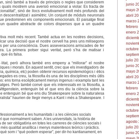
an, sinó també a través de principis o regles que considerem
junio 2
es quals mostrem una aversió emocional a violar. Es tracta de
mayo 2
ionalitat”, sinó de llocs evolutivament molt més profunds del
an descentralitzat i asimètric. Un conjunt de mòduls neuronals
abril 20
ue predominen els components emocionals. El paisatge final
marzo 2
un quadre abstracte de colors dispersos que a un quadre
febrero
enero 2
utiva molt més recent. També actua en les nostres decisions,
diciemb
icar una decisió que el nostre cervell ha pres uns milisegons
noviemb
its per una consciència. Dues asseveracions arriscades de fer
octubre
a. La primera potser sigui veritat, però s’ha de matisar i
 que és falsa.
septiem
julio 20
l·litat, però alhora també ens empeny a “millorar” el nostre
junio 2
iques i morals. En aquest sentit, crec que els investigadors de
mayo 2
ia, química, etc) poden obtenir recursos epistemològics i ètics
 vegades es creu, la filosofia és una de les disciplines més útils
abril 20
ans: ens torna escèpticament menys ingenus i eixampla tant les
marzo 2
atges. Però també convé que els interessats en la filosofia, a
febrero
 Wittgenstein, entenguin bé el que ens diu la ciència sobre la
 que entenguin bé que ens diu Shakespeare sobre la naturalesa
enero 2
ralista” haurien de llegir menys a Kant i més a Shakespeare. I
diciemb
noviemb
octubre
essionalment a les humanitats i a les ciències socials
septiem
 que normalment saben. A les universitats, la història de
agosto 
ia de ser obligatòria en totes les carreres de ciències socials i
julio 20
és qualitat analítica i menys malentesos teòrics i pràctics.
 què som i “què podem esperar”, per dir-ho kantianament, en
junio 2
mayo 2