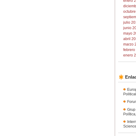
enero 2
diciemb
octubre
septiem
julio 20
junio 2
mayo 2
abril 20
marzo 2
febrero
enero 2
Enlac
Euro
Politic
Forum
Grup
Polític
Inter
Science