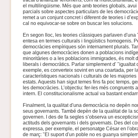
el multilingüisme. Més que amb teories globals, avu
parcials sobre aspectes particulars de les democràc
remet a un conjunt concret i diferent de teories i d’ex
cal no equivocar-se sobre on buscar les solucions.
En segon lloc, les teories clàssiques parlaven d'una 
entesa en termes culturals i lingüístics homogenis. P
democràcies empíriques són internament plurals. Tanm
que algunes democràcies donen a poblacions indíge
minoritàries o a les poblacions immigrades, és molt d
liberals i democràtics. Parlar simplement d' "igualtat 
exemple, es converteix sovint en una coartada, per l
característiques nacionals i culturals de les majori
estats. Aquests han sigut temes fins fa poc temps, gen
les democràcies. L’objectiu: fer-les més congruents 
intern. El constitucionalisme actual va bastant endarr
Finalment, la qualitat d'una democràcia no depèn nom
seus governants. També depèn de la qualitat de la so
governen. I des de fa segles s’observa un escepticis
actituds dels governants i dels governats. Des del co
expressa, per exemple, el personatge César en l'obra
de març: "El suport d'un poble no es guanya simple