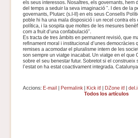
els seus interessos. Nosaltres, els governants, hem 
del temps a seduir la seva imaginació ". I des de la p
governants, Plutarc (s.I-II) en els seus Consells Políti
poble hi ha una mala disposició i un recel contra els
política, i la sospita que moltes de les mesures benèf
com a fruit d’una confabulació".
Es tracta de tres àmbits en permanent revisió, que 
refinament moral i institucional d’unes democràcies
remises a acomodar el pluralisme intern de les soci
son sempre un viatge inacabat. Un viatge en el que C
sobre el seu benestar futur. Sobretot si el construei
l’estat on ha estat coactivament integrada. Catalunya
Accions:
E-mail
|
Permalink
|
Kick it!
|
DZone it!
|
del.
Todos los artículos