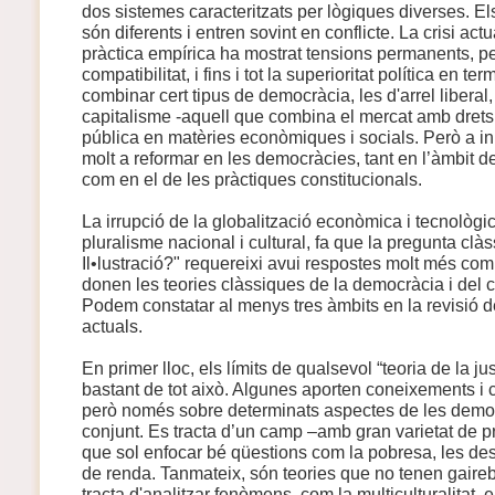
dos sistemes caracteritzats per lògiques diverses. Els
són diferents i entren sovint en conflicte. La crisi act
pràctica empírica ha mostrat tensions permanents, p
compatibilitat, i fins i tot la superioritat política en t
combinar cert tipus de democràcia, les d'arrel liberal,
capitalisme -aquell que combina el mercat amb drets 
pública en matèries econòmiques i socials. Però a ini
molt a reformar en les democràcies, tant en l’àmbit de 
com en el de les pràctiques constitucionals.
La irrupció de la globalització econòmica i tecnològi
pluralisme nacional i cultural, fa que la pregunta clà
Il•lustració?" requereixi avui respostes molt més co
donen les teories clàssiques de la democràcia i del 
Podem constatar al menys tres àmbits en la revisió 
actuals.
En primer lloc, els límits de qualsevol “teoria de la ju
bastant de tot això. Algunes aporten coneixements i 
però només sobre determinats aspectes de les democ
conjunt. Es tracta d’un camp –amb gran varietat de pr
que sol enfocar bé qüestions com la pobresa, les desi
de renda. Tanmateix, són teories que no tenen gaireb
tracta d'analitzar fenòmens, com la multiculturalitat, 