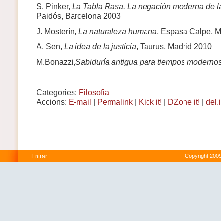
S. Pinker,
La Tabla Rasa.
La negación moderna de l
Paidós, Barcelona 2003
J. Mosterín,
La naturaleza humana
, Espasa Calpe, M
A. Sen,
La idea de la justicia
, Taurus, Madrid 2010
M.Bonazzi,
Sabiduría antigua para tiempos moderno
Categories:
Filosofia
Accions:
E-mail
|
Permalink
|
Kick it!
|
DZone it!
|
del.
Entrar
Copyright 2009
|